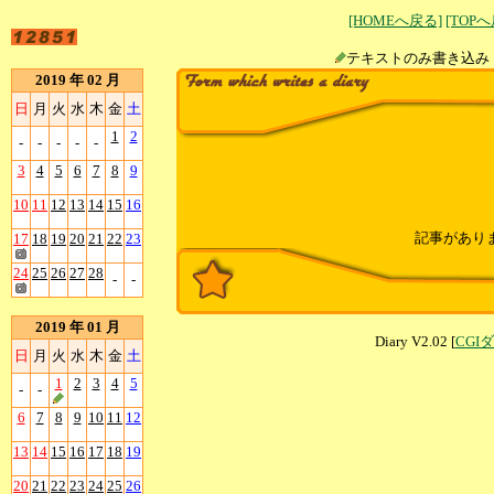
[HOMEへ戻る]
[TOP
テキストのみ書
2019 年 02 月
日
月
火
水
木
金
土
1
2
-
-
-
-
-
3
4
5
6
7
8
9
10
11
12
13
14
15
16
記事があり
17
18
19
20
21
22
23
24
25
26
27
28
-
-
2019 年 01 月
Diary V2.02 [
CGI
日
月
火
水
木
金
土
1
2
3
4
5
-
-
6
7
8
9
10
11
12
13
14
15
16
17
18
19
20
21
22
23
24
25
26