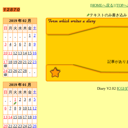
[HOMEへ戻る]
[TOP
テキストのみ書
2019 年 02 月
日
月
火
水
木
金
土
1
2
-
-
-
-
-
3
4
5
6
7
8
9
10
11
12
13
14
15
16
記事があり
17
18
19
20
21
22
23
24
25
26
27
28
-
-
2019 年 01 月
Diary V2.02 [
CGI
日
月
火
水
木
金
土
1
2
3
4
5
-
-
6
7
8
9
10
11
12
13
14
15
16
17
18
19
20
21
22
23
24
25
26