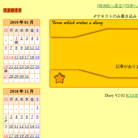
[HOMEへ戻る]
[TOP
テキストのみ書
2019 年 01 月
日
月
火
水
木
金
土
1
2
3
4
5
-
-
6
7
8
9
10
11
12
13
14
15
16
17
18
19
記事があり
20
21
22
23
24
25
26
27
28
29
30
31
-
-
2018 年 12 月
Diary V2.02 [
CGI
日
月
火
水
木
金
土
1
-
-
-
-
-
-
2
3
4
5
6
7
8
9
10
11
12
13
14
15
16
17
18
19
20
21
22