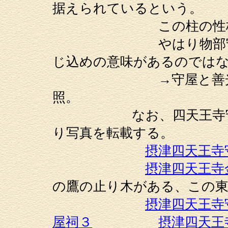
据えられているという。
この柱の性格につい
やはり物部守屋の鎮
じ込めの意味があるのでは
→守屋と善光寺如
照。
なお、四天王寺守屋祠は未
り写真を転載する。
摂津四天王寺
摂津四天王寺
の鷹の止り木がある、この
摂津四天王寺
屋祠３
摂津四天王