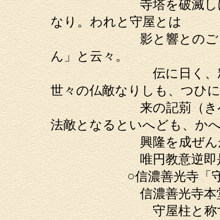
寺塔を破滅しける事
なり。われと守屋とは
影と響とのごとし。
ん」と云々。
伝に日く、釈尊出世
世々の仏敵なりしも、つひに
来の記莂（きべつ）
法敵となるといへども、か
興隆を成ぜんが為
唯円教意逆即是順
○信濃善光寺「守
信濃善光寺本
守屋柱と称する角柱