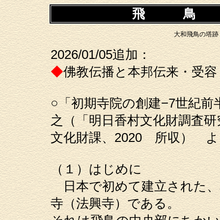
飛 鳥
大和飛鳥の塔跡
2026/01/05追加：
◆
佛教伝播と本邦伝来・受容
○「初期寺院の創建−7世紀
之（「明日香村文化財調査研
文化財課、2020 所収） 
（１）はじめに
日本で初めて建立された、
寺（法興寺）である。