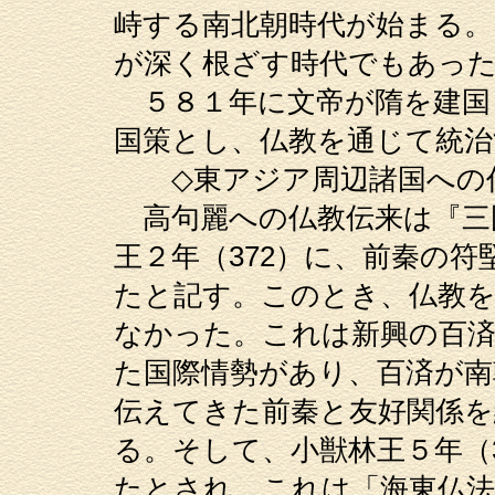
峙する南北朝時代が始まる。
が深く根ざす時代でもあっ
５８１年に文帝が隋を建国
国策とし、仏教を通じて統治
◇東アジア周辺諸国への
高句麗への仏教伝来は『三国
王２年（372）に、前秦の
たと記す。このとき、仏教を
なかった。これは新興の百済
た国際情勢があり、百済が南
伝えてきた前秦と友好関係
る。そして、小獣林王５年（
たとされ、これは「海東仏