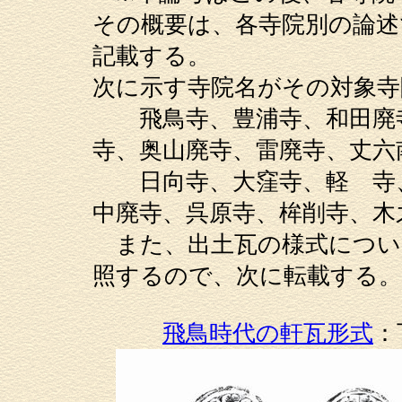
その概要は、各寺院別の論述
記載する。
次に示す寺院名がその対象寺
飛鳥寺、豊浦寺、和田廃寺
寺、奥山廃寺、雷廃寺、丈六
日向寺、大窪寺、軽 寺、
中廃寺、呉原寺、桙削寺、木
また、出土瓦の様式につい
照するので、次に転載する。
飛鳥時代の軒瓦形式
：