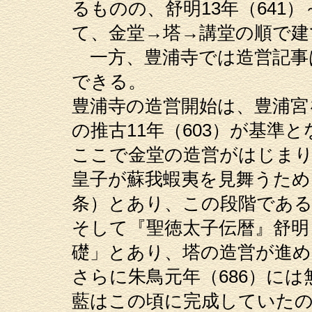
るものの、舒明13年（641）
て、金堂→塔→講堂の順で
一方、豊浦寺では造営記事
できる。
豊浦寺の造営開始は、豊浦宮
の推古11年（603）が基準と
ここで金堂の造営がはじまり、
皇子が蘇我蝦夷を見舞うため
条）とあり、この段階であ
そして『聖徳太子伝暦』舒明６
礎」とあり、塔の造営が進
さらに朱鳥元年（686）に
藍はこの頃に完成していた