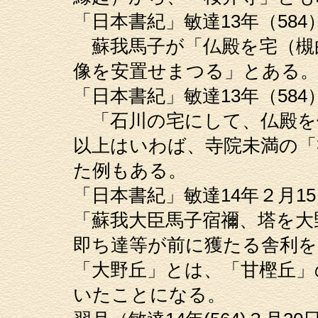
「日本書紀」敏達13年（584
蘇我馬子が「仏殿を宅（槻
像を安置せまつる」とある
「日本書紀」敏達13年（58
「石川の宅にして、仏殿を
以上はいわば、寺院未満の「
た例もある。
「日本書紀」敏達14年２月1
「蘇我大臣馬子宿禰、塔を大
即ち達等が前に獲たる舎利を
「大野丘」とは、「甘樫丘」
いたことになる。