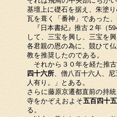
それは飛鳥の中央部にちか
基壇上に礎石を据え、朱塗り
瓦を葺く「番神」であった、
『日本書紀』推古２年（59
して、三宝を興し、三宝を興
各君親の恩の為に、競ひて仏
教を推奨したのである。
それから３０年を経た推古３
四十六所
、僧八百十六人、尼
人有り。」とある。
さらに藤原京遷都直前の持統
寺をかぞえおよそ
五百四十五
る。