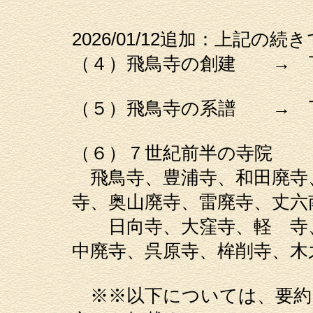
2026/01/12追加：上記の続
（４）飛鳥寺の創建 → 
（５）飛鳥寺の系譜 → 
（６）７世紀前半の寺院
飛鳥寺、豊浦寺、和田廃寺
寺、奥山廃寺、雷廃寺、丈六
日向寺、大窪寺、軽 寺、
中廃寺、呉原寺、桙削寺、木
※※以下については、要約