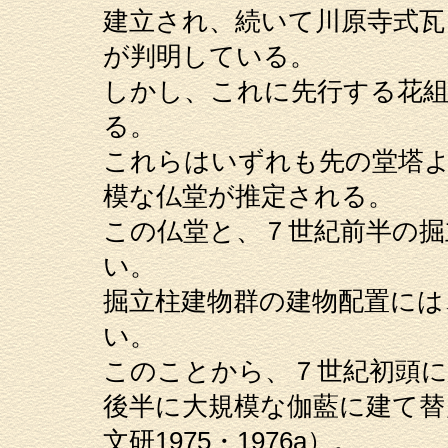
建立され、続いて川原寺式瓦
が判明している。
しかし、これに先行する花組
る。
これらはいずれも先の堂塔
模な仏堂が推定される。
この仏堂と、７世紀前半の掘
い。
掘立柱建物群の建物配置には
い。
このことから、７世紀初頭に
後半に大規模な伽藍に建て替
文研1975・1976a）。