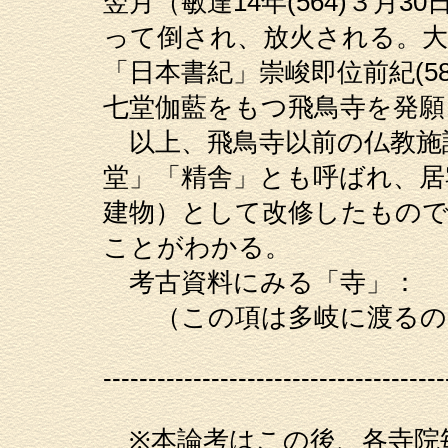
翌月（敏達14年(564)３月
って倒され、放火される。大
「日本書紀」崇峻即位前紀(58
七堂伽藍をもつ飛鳥寺を発願
以上、飛鳥寺以前の仏教施
堂」「精舎」とも呼ばれ、居
建物）として改修したもの
ことがわかる。
考古資料にみる「寺」：
（この項は多岐に渡るの
--------------------------------------
※本論考はこの後、各寺院