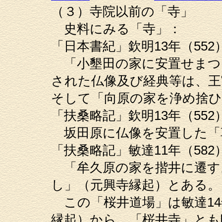
（３）寺院以前の「寺」
史料にみる「寺」：
「日本書紀」欽明13年（552
「小墾田の家に安置せまつ
された仏像及び経典等は、王
そして「向原の家を浄め捨
「扶桑略記」欽明13年（552）
坂田原に仏像を安置した「
「扶桑略記」敏達11年（582
「牟久原の家を揩井に遷す
し」（元興寺縁起）とある。
この「桜井道場」は敏達14年
縁起）から、「桜井寺」とも