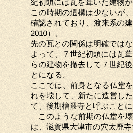
紀初頭には瓦を葺いた建物
この時期の遺構は少ないが、
確認されており、渡来系の建
2010）。
先の瓦との関係は明確では
よって、７世紀初頭には瓦葺
らの建物を撤去して７世紀後
とになる。
ここでは、前身となる仏堂を
れを壊して、新たに造営した
て、後期檜隈寺と呼ぶことに
このような前期の仏堂を壊
は、滋賀県大津市の穴太廃寺