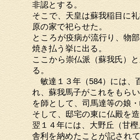
非認とする。
そこで、天皇は蘇我稲目に礼
原の家で祀らせた。
ところが疫病が流行り、物部
焼き払う挙に出る。
ここから崇仏派（蘇我氏）と
る。
敏達１３年（584）には、
れ、蘇我馬子がこれをもらい
を師として、司馬達等の娘・
そして、邸宅の東に仏殿を造
翌１４年には、大野丘（甘樫
舎利を納めたことが記され