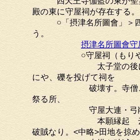
四天王寺伽藍の東が聖霊
殿の東に守屋祠が存在する。
○「摂津名所圖會」＞四
う。
摂津名所圖會守
○守屋祠（もりやの
太子堂の後にあり。
にや、礫を投げて祠を
破壊す。寺僧これを
祭る所、
守屋大連・弓削小連
本願縁起 云ふ「守
破賊なり。<中略>田地を掠