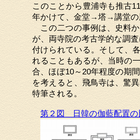
このことから豊浦寺も推古11
年かけて、金堂→塔→講堂
この二つの事例は、史料か
が、両寺院の考古学的な調査
付けられている。そして、各
れることもあるが、当時の一
合、ほぼ10～20年程度の
を考えると、飛鳥寺は、驚
特筆される。
第２図 日韓の伽藍配置の