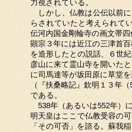
力視されている。
しかし、仏教は公伝以前に
らされていたと考えられて
伝河内国金剛輪寺の画文帯四
顕宗３年には近江の三津首百
を造形したとの説話、６世紀
彦山に来て霊山寺を開いたと
に司馬達等が坂田原に草堂を
（『扶桑略記』欽明１３年（5
である。
538年（あるいは552年
明天皇はここで仏教受容の可
「その可否」を諮る。蘇我稲