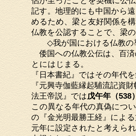
侶が至ったことを契機に公
記す。地理的にも中国から遠
めるため、梁と友好関係を構
仏教を公認することで、梁
◇我が国における仏教の
倭国への仏教公伝は、百済
とにはじまる。
『日本書紀』ではその年代を
『元興寺伽藍縁起䮒流記資財
法王帝説』では
戊午年（538
この異なる年代の真偽につい
の『金光明最勝王経』による
元年に設定されたと考えられ