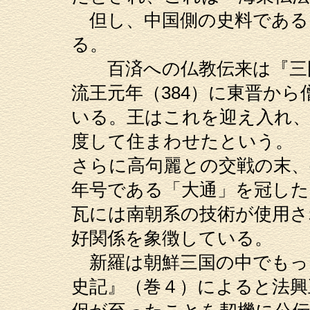
但し、中国側の史料である
る。
百済への仏教伝来は『三国
流王元年（384）に東晋か
いる。王はこれを迎え入れ、
度して住まわせたという。
さらに高句麗との交戦の末、
年号である「大通」を冠した
瓦には南朝系の技術が使用さ
好関係を象徴している。
新羅は朝鮮三国の中でもっ
史記』（巻４）によると法興王