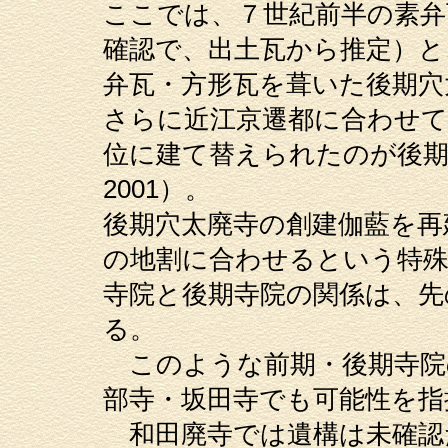
ここでは、７世紀前半の素弁
確認で、出土瓦から推定）と
弁瓦・方形瓦を葺いた後期穴
さらに近江京遷都に合わせて
位に建て替えられたのが後期
2001）。
後期穴太廃寺の創建伽藍を再
の地割に合わせるという特
寺院と後期寺院の関係は、先
る。
このような前期・後期寺院
部寺・坂田寺でも可能性を指
和田廃寺では遺構は未確認