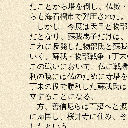
たことから塔を倒し、仏殿・
らも海石榴市で弾圧された。
しかし、今度は天皇と物部
だとなり、蘇我馬子だけは
これに反発した物部氏と蘇我
いく。蘇我・物部戦争（丁末
この戦いにおいて、仏に戦勝
利の暁には仏のために寺塔
丁未の役で勝利した蘇我氏は
立することになる。
一方、善信尼らは百済へと渡
に帰国し、桜井寺に住み、そ
したという。