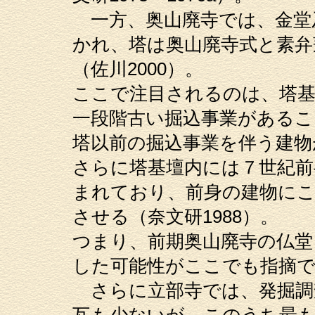
一方、奥山廃寺では、金堂
かれ、塔は奥山廃寺式と素
（佐川2000）。
ここで注目されるのは、塔
一段階古い掘込事業があるこ
塔以前の掘込事業を伴う建物
さらに塔基壇内には７世紀前
まれており、前身の建物に
させる（奈文研1988）。
つまり、前期奥山廃寺の仏堂
した可能性がここでも指摘
さらに立部寺では、発掘調
瓦も少ないが、このうち最