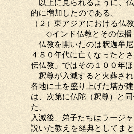
以上に見られるように、仏
的に増加したのである。
（２）東アジアにおける仏教
◇インド仏教とその伝播
仏教を開いたのは釈迦牟尼
４８０年代に亡くなったとさ
伝仏教」ではその１００年ほ
釈尊が入滅すると火葬され
各地に土を盛り上げた塔が
は、次第に仏陀（釈尊）と同
た。
入滅後、弟子たちはラージャ
説いた教えを経典としてまと