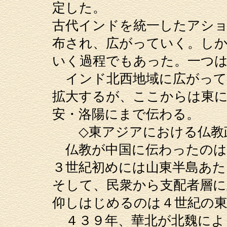
定した。
古代インドを統一したアシ
布され、広がっていく。し
いく過程でもあった。一つ
インド北西地域に広がって
拡大するが、ここからは東に
安・洛陽にまで伝わる。
◇東アジアにおける仏教
仏教が中国に伝わったのは
３世紀初めには山東半島あ
そして、民衆から支配者層に
仰しはじめるのは４世紀の東
４３９年、華北が北魏によ