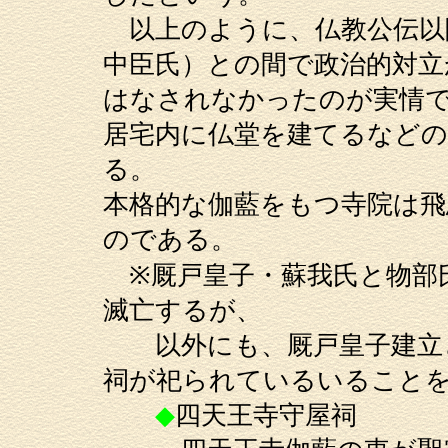
以上のように、仏教公伝以
中臣氏）との間で政治的対立
はなされなかったのが実情
居宅内に仏堂を建てるなど
る。
本格的な伽藍をもつ寺院は
のである。
※厩戸皇子・蘇我氏と物部
滅亡するが、
以外にも、厩戸皇子建立と
祠が祀られているいること
◆
四天王寺守屋祠