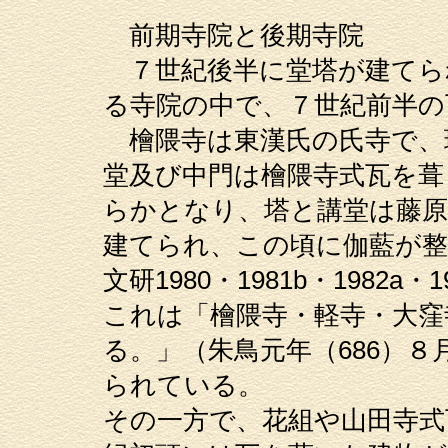
前期寺院と後期寺院
７世紀後半に堂塔が建てら
る寺院の中で、７世紀前半の
檜隈寺は東漢氏の氏寺で、
堂及び中門は檜隈寺式瓦を葺
らかとなり、塔と講堂は藤原
建てられ、この頃に伽藍が
文研1980・1981b・1982a・
これは「檜隈寺・軽寺・大窪
る。」（朱鳥元年（686）８
られている。
その一方で、花組や山田寺式