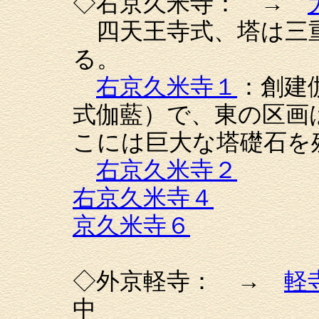
◇右京久米寺： →
四天王寺式、塔は三
る。
右京久米寺１
：創建
式伽藍）で、東の区画
こには巨大な塔礎石を
右京久米寺２
右京久米寺４
京久米寺６
◇外京軽寺： →
軽
中