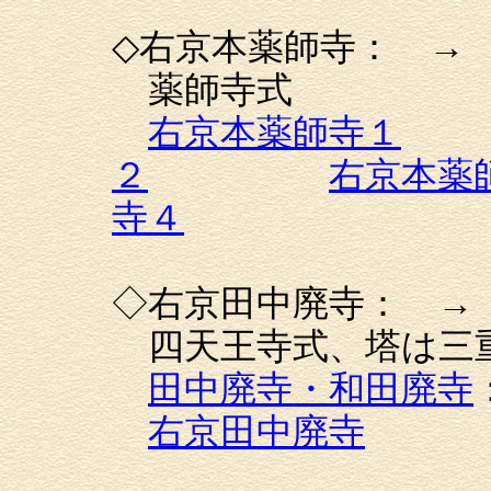
◇右京本薬師寺： 
薬師寺式
右京本薬師寺１
２
右京本薬
寺４
◇右京田中廃寺： 
四天王寺式、塔は三
田中廃寺・和田廃寺
右京田中廃寺