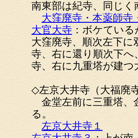
南東部は紀寺、同じく
大窪廃寺・本薬師寺
大官大寺
：ボケている
大窪廃寺、順次左下に
寺、右に還り順次下へ
寺、右に九重塔が建つ
◇左京大井寺（大福廃
金堂左前に三重塔、
る。
左京大井寺１
左京大井寺３
：上が南