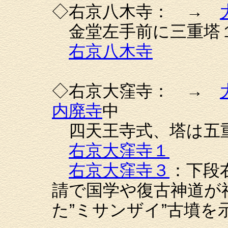
◇右京八木寺： →
金堂左手前に三重塔
右京八木寺
◇右京大窪寺： →
内廃寺
中
四天王寺式、塔は五
右京大窪寺１
右京大窪寺３
：下段
請で国学や復古神道が
た”ミサンザイ”古墳を