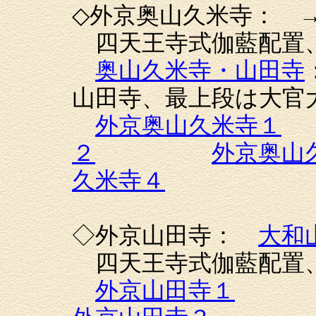
◇外京奥山久米寺：
四天王寺式伽藍配置
奥山久米寺・山田寺
山田寺、最上段は大官
外京奥山久米寺１
２
外京奥山
久米寺４
◇外京山田寺：
大和
四天王寺式伽藍配置
外京山田寺１