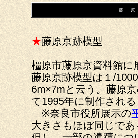
藤 原
★
藤原京跡模型
橿原市藤原京資料館に
藤原京跡模型は１/10
6m×7mと云う。藤原
て1995年に制作され
※奈良市役所展示の
大きさもほぼ同じであ
但し、一部の遺蹟につ