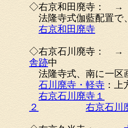
◇右京和田廃寺： 
法隆寺式伽藍配置で
右京和田廃寺
◇右京石川廃寺： 
舎跡
中
法隆寺式、南に一区
石川廃寺・軽寺
：上
右京石川廃寺１
２
右京石川