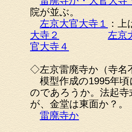
雷廃寺か・大官大寺
院が並ぶ。
左京大官大寺１
：
大寺２
左京
官大寺４
◇左京雷廃寺か（寺
模型作成の1995年
のであろうか。法起寺
が、金堂は東面か？。
雷廃寺か