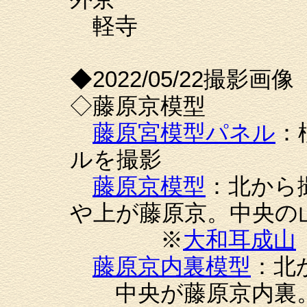
軽寺
◆2022/05/22撮影画像
◇藤原京模型
藤原宮模型パネル
：
ルを撮影
藤原京模型
：北から
や上が藤原京。中央の
※
大和耳成山
藤原京内裏模型
：北
中央が藤原京内裏。