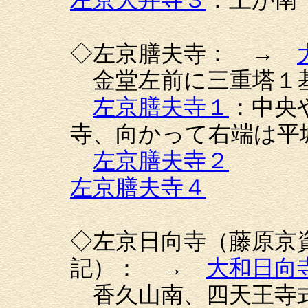
◇左京膳夫寺： →
金堂左前に三重塔１
左京膳夫寺１
：中央
寺、向かって右端は平
左京膳夫寺２
左京膳夫寺４
◇左京日向寺（藤原京
記）： →
大和日向
香久山南、四天王寺