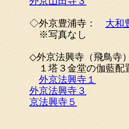
外京山田寺３
◇外京豊浦寺：
大和
※写真なし
◇外京法興寺（飛鳥
１塔３金堂の伽藍配
外京法興寺１
外京法興寺３
京法興寺５