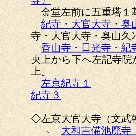
寺）
金堂左前に五重塔１
紀寺・大官大寺・奥
寺・大官大寺・奥山久
香山寺・日光寺・紀
央上から下へ左記寺院
上。
左京紀寺１
紀寺３
◇左京大官大寺（文武
→
大和吉備池廃寺