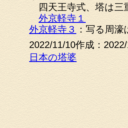
四天王寺式、塔は三
外京軽寺１
外京軽寺３
：写る周濠
2022/11/10作成：2022
日本の塔婆