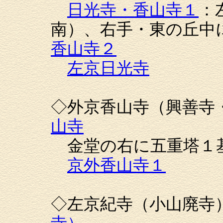
日光寺・香山寺１
：
南）、右手・東
香山寺２
左京日光寺
◇外京香山寺（興善
山寺
金堂の右に五重塔１
京外香山寺１
◇左京紀寺（小山廃