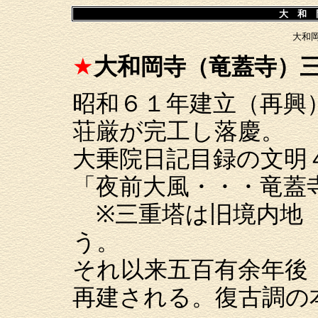
大 和 
大和
★
大和
岡寺（竜蓋寺）
昭和６１年建立（再興
荘厳が完工し落慶。
大乗院日記目録の文明４
「夜前大風・・・竜蓋
※三重塔は旧境内地（
う。
それ以来五百有余年後
再建される。復古調の