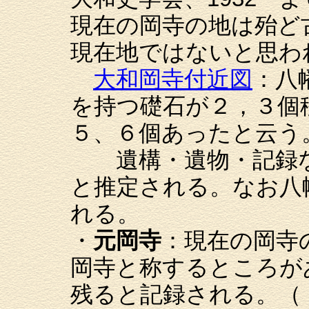
現在の岡寺の地は殆ど
現在地ではないと思わ
大和岡寺付近図
：八
を持つ礎石が２，３個
５、６個あったと云う
遺構・遺物・記録な
と推定される。なお八
れる。
・
元岡寺
：現在の岡寺
岡寺と称するところが
残ると記録される。（