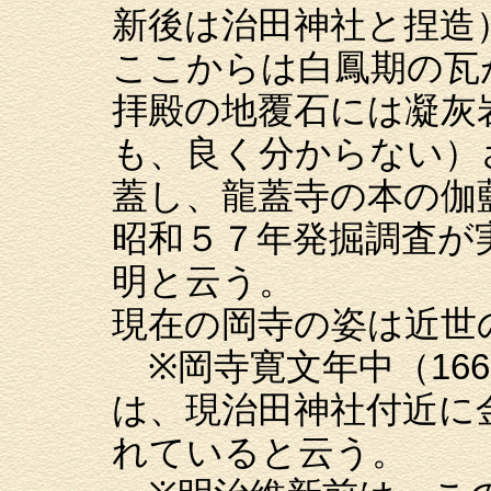
新後は治田神社と捏造
ここからは白鳳期の瓦
拝殿の地覆石には凝灰
も、良く分からない）
蓋し、龍蓋寺の本の伽
昭和５７年発掘調査が
明と云う。
現在の岡寺の姿は近世
※岡寺寛文年中（166
は、現治田神社付近に
れていると云う。