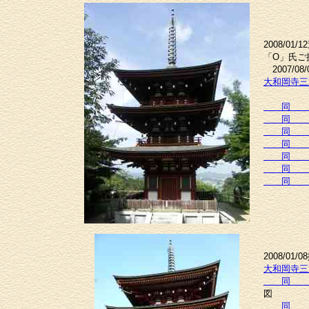
2008/01/
「O」氏ご
2007/08
大和岡寺三
（左
同
同
同
同
同
同
同
2008/01/
大和岡寺三
同
図
同