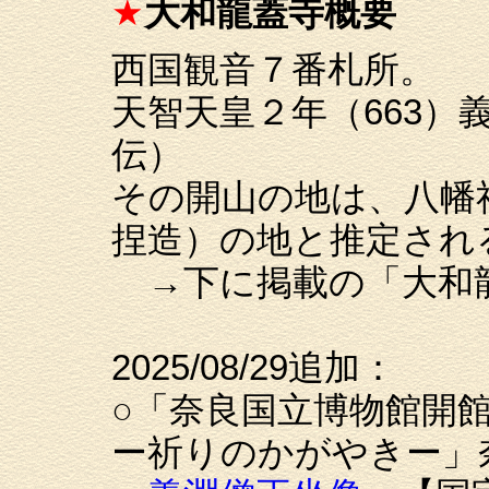
★
大和龍蓋寺概要
西国観音７番札所。
天智天皇２年（663）
伝）
その開山の地は、八幡
捏造）の地と推定され
→下に掲載の「大和
2025/08/29追加：
○「奈良国立博物館開館
ー祈りのかがやきー」奈