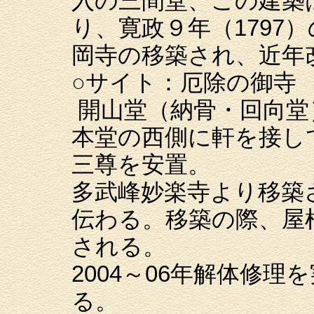
入の三間堂、この建築
り、寛政９年（1797
岡寺の移築され、近年
○サイト：厄除の御寺
開山堂（納骨・回向堂
本堂の西側に軒を接し
三尊を安置。
多武峰妙楽寺より移築
伝わる。移築の際、屋
される。
2004～06年解体修
る。