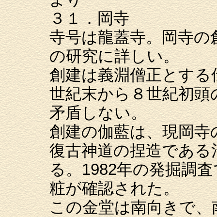
３１．岡寺
寺号は龍蓋寺。岡寺の
の研究に詳しい。
創建は義淵僧正とする
世紀末から８世紀初頭
矛盾しない。
創建の伽藍は、現岡寺
復古神道の捏造である
る。1982年の発掘調
粧が確認された。
この金堂は南向きで、