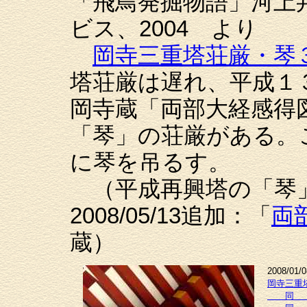
「飛鳥発掘物語」河上
ビス、2004 より
岡寺三重塔荘厳・琴
塔荘厳は遅れ、平成１
岡寺蔵「両部大経感得
「琴」の荘厳がある。
に琴を吊るす。
（平成再興塔の「
2008/05/13追加：「
両
蔵）
2008/01
岡寺三重
同