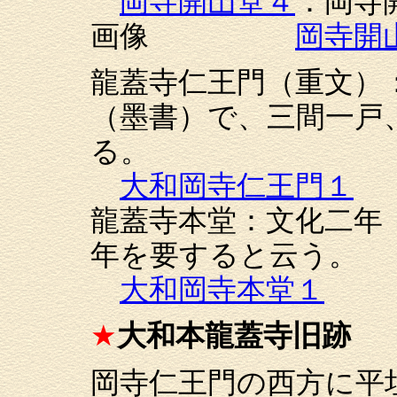
岡寺開山堂４
：岡寺
画像
岡寺開
龍蓋寺仁王門（重文）：
（墨書）で、三間一戸
る。
大和岡寺仁王門１
龍蓋寺本堂：文化二年（
年を要すると云う。
大和岡寺本堂１
★
大和本龍蓋寺旧跡
岡寺仁王門の西方に平