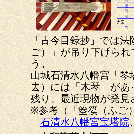
同
同
同
同
大図
同
「古今目録抄」では法
ご）」が吊り下げられ
う。
山城石清水八幡宮「琴
去）には「木琴」があ
残り、最近現物が発見
※参考（「箜篌（ふご
石清水八幡宮宝塔院