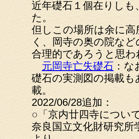
近年礎石１個在りしも
た。
但しこの場所は余に高
く、岡寺の奥の院など
合理的であろうと思わ
元岡寺亡失礎石
：な
礎石の実測図の掲載も
載。
2022/06/28追加：
○「京内廿四寺につい
奈良国立文化財研究所
より