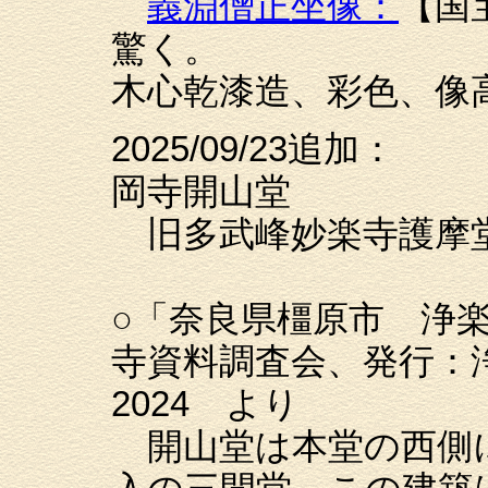
義淵僧正坐像：
【国
驚く。
木心乾漆造、彩色、像
2025/09/23追加：
岡寺開山堂
旧多武峰妙楽寺護摩
○「奈良県橿原市 浄
寺資料調査会、発行：
2024 より
開山堂は本堂の西側