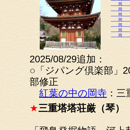
同
同
同
同
同
同
同
2025/08/29追加：
○「ジパング倶楽部」20
部修正
紅葉の中の岡寺
：三
★
三重塔塔荘厳（琴）