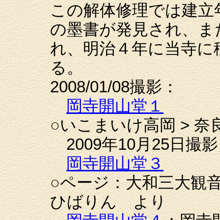
この解体修理では建立
の墨書が発見され、ま
れ、明治４年に当寺に
る。
2008/01/08撮影：
岡寺開山堂１
○いこまいけ高岡 > 奈良
2009年10月25日撮
岡寺開山堂３
○ページ：大和三大観音
ひばりん より