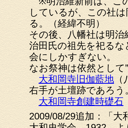
※明治維新前は、この
しているが、この社は
る。（経緯不明）
その後、八幡社は明治
治田氏の祖先を祀るな
会にしかすぎない。
なお祭神は依然として
大和岡寺旧伽藍地
（
右手が土壇跡であろう
大和岡寺創建時礎石
2009/08/29追加
大和史学会、1932 よ