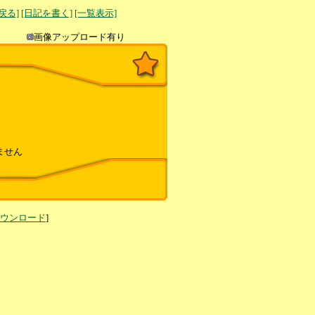
へ戻る]
[日記を書く]
[一覧表示]
き込み
画像アップロード有り
ません
ダウンロード
]