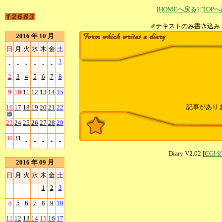
[HOMEへ戻る]
[TOP
テキストのみ書
2016 年 10 月
日
月
火
水
木
金
土
1
-
-
-
-
-
-
2
3
4
5
6
7
8
9
10
11
12
13
14
15
記事があり
16
17
18
19
20
21
22
23
24
25
26
27
28
29
30
31
-
-
-
-
-
Diary V2.02 [
CGI
2016 年 09 月
日
月
火
水
木
金
土
1
2
3
-
-
-
-
4
5
6
7
8
9
10
11
12
13
14
15
16
17