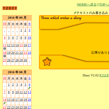
[HOMEへ戻る]
[TOP
テキストのみ書
2016 年 09 月
日
月
火
水
木
金
土
1
2
3
-
-
-
-
4
5
6
7
8
9
10
11
12
13
14
15
16
17
記事があり
18
19
20
21
22
23
24
25
26
27
28
29
30
-
2016 年 08 月
Diary V2.02 [
CGI
日
月
火
水
木
金
土
1
2
3
4
5
6
-
7
8
9
10
11
12
13
14
15
16
17
18
19
20
21
22
23
24
25
26
27