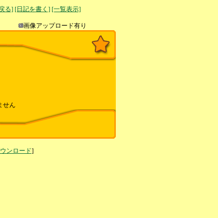
へ戻る]
[日記を書く]
[一覧表示]
き込み
画像アップロード有り
ません
ダウンロード
]