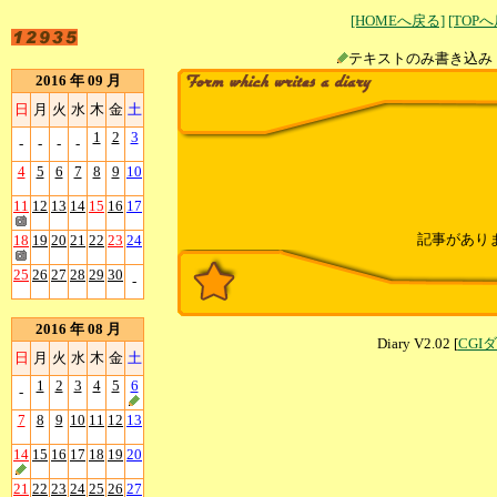
[HOMEへ戻る]
[TOP
テキストのみ書
2016 年 09 月
日
月
火
水
木
金
土
1
2
3
-
-
-
-
4
5
6
7
8
9
10
11
12
13
14
15
16
17
記事があり
18
19
20
21
22
23
24
25
26
27
28
29
30
-
2016 年 08 月
Diary V2.02 [
CGI
日
月
火
水
木
金
土
1
2
3
4
5
6
-
7
8
9
10
11
12
13
14
15
16
17
18
19
20
21
22
23
24
25
26
27