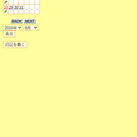
28
29
30
31
-
-
-