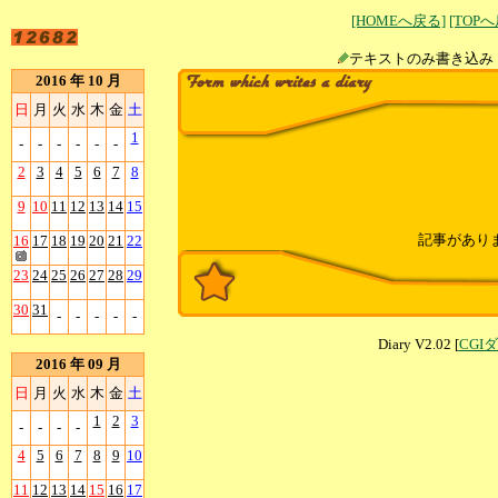
[HOMEへ戻る]
[TOP
テキストのみ書
2016 年 10 月
日
月
火
水
木
金
土
1
-
-
-
-
-
-
2
3
4
5
6
7
8
9
10
11
12
13
14
15
記事があり
16
17
18
19
20
21
22
23
24
25
26
27
28
29
30
31
-
-
-
-
-
Diary V2.02 [
CGI
2016 年 09 月
日
月
火
水
木
金
土
1
2
3
-
-
-
-
4
5
6
7
8
9
10
11
12
13
14
15
16
17