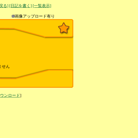
へ戻る]
[日記を書く]
[一覧表示]
き込み
画像アップロード有り
ません
ダウンロード
]