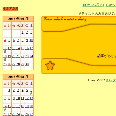
[HOMEへ戻る]
[TOP
テキストのみ書
2016 年 09 月
日
月
火
水
木
金
土
1
2
3
-
-
-
-
4
5
6
7
8
9
10
11
12
13
14
15
16
17
記事があり
18
19
20
21
22
23
24
25
26
27
28
29
30
-
2016 年 08 月
Diary V2.02 [
CGI
日
月
火
水
木
金
土
1
2
3
4
5
6
-
7
8
9
10
11
12
13
14
15
16
17
18
19
20
21
22
23
24
25
26
27