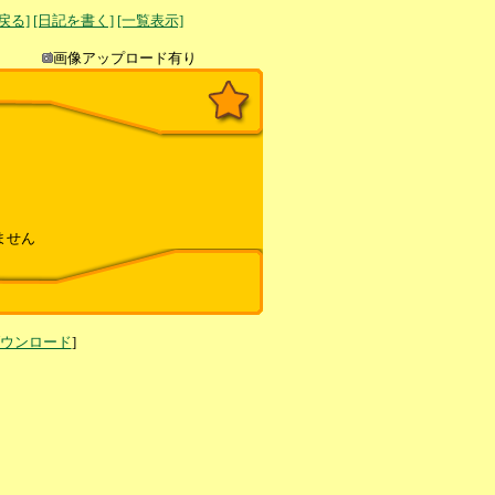
へ戻る]
[日記を書く]
[一覧表示]
き込み
画像アップロード有り
ません
ダウンロード
]