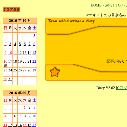
[HOMEへ戻る]
[TOP
テキストのみ書
2016 年 10 月
日
月
火
水
木
金
土
1
-
-
-
-
-
-
2
3
4
5
6
7
8
9
10
11
12
13
14
15
記事があり
16
17
18
19
20
21
22
23
24
25
26
27
28
29
30
31
-
-
-
-
-
Diary V2.02 [
CGI
2016 年 09 月
日
月
火
水
木
金
土
1
2
3
-
-
-
-
4
5
6
7
8
9
10
11
12
13
14
15
16
17