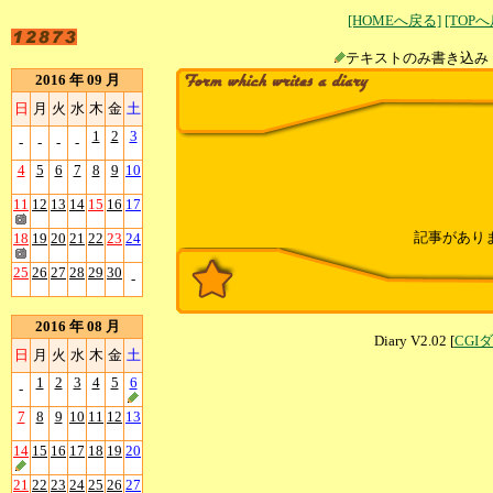
[HOMEへ戻る]
[TOP
テキストのみ書
2016 年 09 月
日
月
火
水
木
金
土
1
2
3
-
-
-
-
4
5
6
7
8
9
10
11
12
13
14
15
16
17
記事があり
18
19
20
21
22
23
24
25
26
27
28
29
30
-
2016 年 08 月
Diary V2.02 [
CGI
日
月
火
水
木
金
土
1
2
3
4
5
6
-
7
8
9
10
11
12
13
14
15
16
17
18
19
20
21
22
23
24
25
26
27