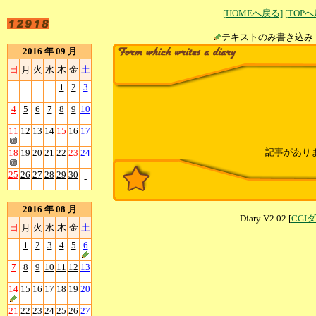
[HOMEへ戻る]
[TOP
テキストのみ書
2016 年 09 月
日
月
火
水
木
金
土
1
2
3
-
-
-
-
4
5
6
7
8
9
10
11
12
13
14
15
16
17
記事があり
18
19
20
21
22
23
24
25
26
27
28
29
30
-
2016 年 08 月
Diary V2.02 [
CGI
日
月
火
水
木
金
土
1
2
3
4
5
6
-
7
8
9
10
11
12
13
14
15
16
17
18
19
20
21
22
23
24
25
26
27