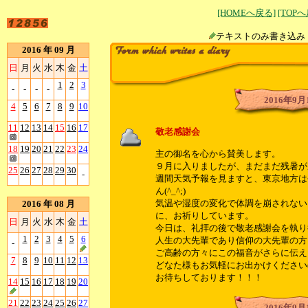
[HOMEへ戻る]
[TOP
テキストのみ書
2016 年 09 月
日
月
火
水
木
金
土
1
2
3
-
-
-
-
2016年9月
4
5
6
7
8
9
10
11
12
13
14
15
16
17
敬老感謝会
18
19
20
21
22
23
24
主の御名を心から賛美します。
９月に入りましたが、まだまだ残暑が
25
26
27
28
29
30
-
週間天気予報を見ますと、東京地方は
ん(^_^;)
気温や湿度の変化で体調を崩されない
2016 年 08 月
に、お祈りしています。
日
月
火
水
木
金
土
今日は、礼拝の後で敬老感謝会を執り
1
2
3
4
5
6
人生の大先輩であり信仰の大先輩の方々
-
ご高齢の方々にこの福音がさらに伝え
7
8
9
10
11
12
13
どなた様もお気軽にお出かけください(^
お待ちしております！！！
14
15
16
17
18
19
20
21
22
23
24
25
26
27
2016年9月