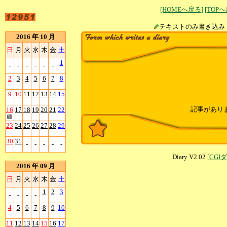
[HOMEへ戻る]
[TOP
テキストのみ書
2016 年 10 月
日
月
火
水
木
金
土
1
-
-
-
-
-
-
2
3
4
5
6
7
8
9
10
11
12
13
14
15
記事があり
16
17
18
19
20
21
22
23
24
25
26
27
28
29
30
31
-
-
-
-
-
Diary V2.02 [
CGI
2016 年 09 月
日
月
火
水
木
金
土
1
2
3
-
-
-
-
4
5
6
7
8
9
10
11
12
13
14
15
16
17