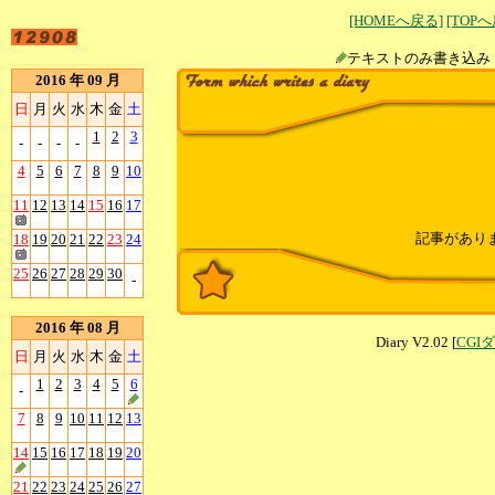
[HOMEへ戻る]
[TOP
テキストのみ書
2016 年 09 月
日
月
火
水
木
金
土
1
2
3
-
-
-
-
4
5
6
7
8
9
10
11
12
13
14
15
16
17
記事があり
18
19
20
21
22
23
24
25
26
27
28
29
30
-
2016 年 08 月
Diary V2.02 [
CGI
日
月
火
水
木
金
土
1
2
3
4
5
6
-
7
8
9
10
11
12
13
14
15
16
17
18
19
20
21
22
23
24
25
26
27