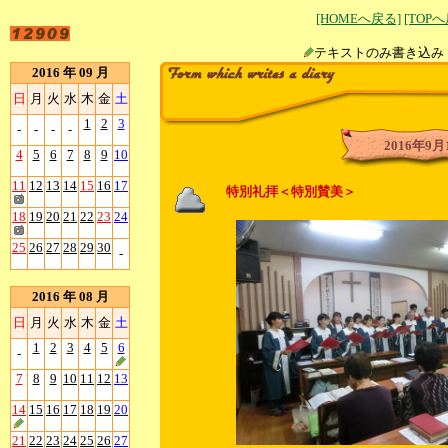
[HOMEへ戻る]
[TOP
テキストのみ書
2016 年 09 月
日
月
火
水
木
金
土
1
2
3
-
-
-
-
2016年9月
4
5
6
7
8
9
10
11
12
13
14
15
16
17
特別礼拝＜特別賛美＞
18
19
20
21
22
23
24
25
26
27
28
29
30
-
2016 年 08 月
日
月
火
水
木
金
土
1
2
3
4
5
6
-
7
8
9
10
11
12
13
14
15
16
17
18
19
20
21
22
23
24
25
26
27