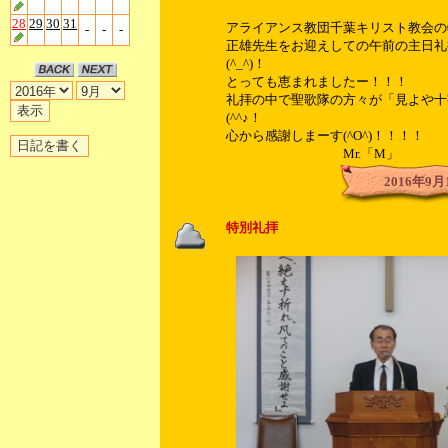
28
29
30
31
アライアンス教団千葉キリスト教会の
-
-
-
正雄先生をお迎えしての午前の主日礼
(^_^)！
とっても恵まれましたー！！！
礼拝の中で聖歌隊の方々が「見よや十
(^^♪！
心から感謝しまーす(^O^)！！！！
Mr.「M」
2016年9月
特別礼拝