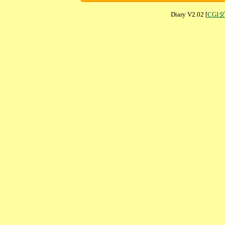
Diary V2.02 [
CGI