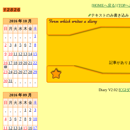
[HOMEへ戻る]
[TOP
テキストのみ書
2016 年 10 月
日
月
火
水
木
金
土
1
-
-
-
-
-
-
2
3
4
5
6
7
8
9
10
11
12
13
14
15
記事があり
16
17
18
19
20
21
22
23
24
25
26
27
28
29
30
31
-
-
-
-
-
Diary V2.02 [
CGI
2016 年 09 月
日
月
火
水
木
金
土
1
2
3
-
-
-
-
4
5
6
7
8
9
10
11
12
13
14
15
16
17