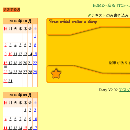
[HOMEへ戻る]
[TOP
テキストのみ書
2016 年 10 月
日
月
火
水
木
金
土
1
-
-
-
-
-
-
2
3
4
5
6
7
8
9
10
11
12
13
14
15
記事があり
16
17
18
19
20
21
22
23
24
25
26
27
28
29
30
31
-
-
-
-
-
Diary V2.02 [
CGI
2016 年 09 月
日
月
火
水
木
金
土
1
2
3
-
-
-
-
4
5
6
7
8
9
10
11
12
13
14
15
16
17