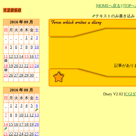
[HOMEへ戻る]
[TOP
テキストのみ書
2016 年 09 月
日
月
火
水
木
金
土
1
2
3
-
-
-
-
4
5
6
7
8
9
10
11
12
13
14
15
16
17
記事があり
18
19
20
21
22
23
24
25
26
27
28
29
30
-
2016 年 08 月
Diary V2.02 [
CGI
日
月
火
水
木
金
土
1
2
3
4
5
6
-
7
8
9
10
11
12
13
14
15
16
17
18
19
20
21
22
23
24
25
26
27