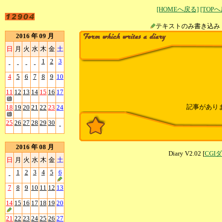
[HOMEへ戻る]
[TOP
テキストのみ書
2016 年 09 月
日
月
火
水
木
金
土
1
2
3
-
-
-
-
4
5
6
7
8
9
10
11
12
13
14
15
16
17
記事があり
18
19
20
21
22
23
24
25
26
27
28
29
30
-
2016 年 08 月
Diary V2.02 [
CGI
日
月
火
水
木
金
土
1
2
3
4
5
6
-
7
8
9
10
11
12
13
14
15
16
17
18
19
20
21
22
23
24
25
26
27