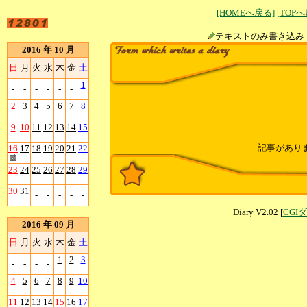
[HOMEへ戻る]
[TOP
テキストのみ書
2016 年 10 月
日
月
火
水
木
金
土
1
-
-
-
-
-
-
2
3
4
5
6
7
8
9
10
11
12
13
14
15
記事があり
16
17
18
19
20
21
22
23
24
25
26
27
28
29
30
31
-
-
-
-
-
Diary V2.02 [
CGI
2016 年 09 月
日
月
火
水
木
金
土
1
2
3
-
-
-
-
4
5
6
7
8
9
10
11
12
13
14
15
16
17