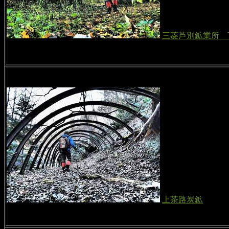
三菱芦別鉱業所 
上茶路炭鉱