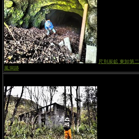
尺別炭鉱 東卸第
風洞跡