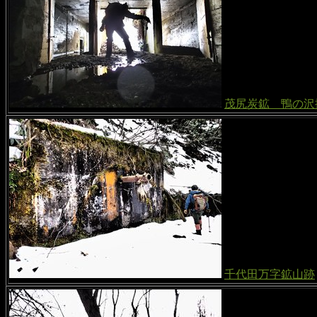
茂尻炭鉱 鴨の沢
千代田万字鉱山跡