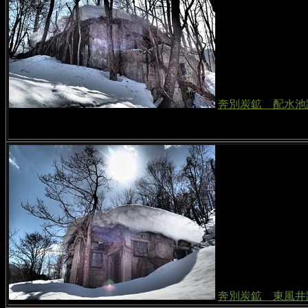
奔別炭鉱 配水池
奔別炭鉱 東風井