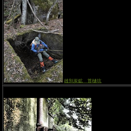
雄別炭鉱 苔樋坑