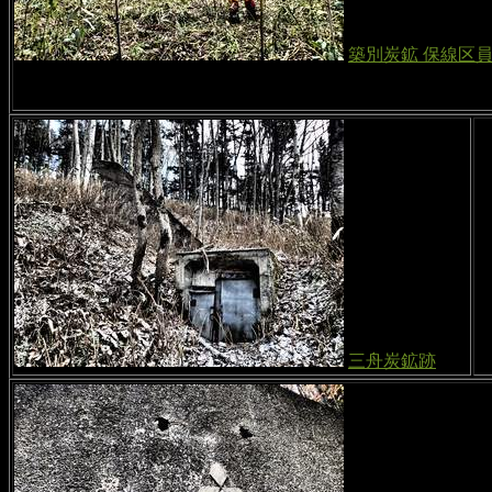
築別炭鉱 保線区
三舟炭鉱跡