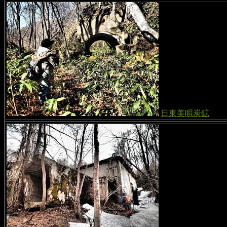
日東美唄炭鉱