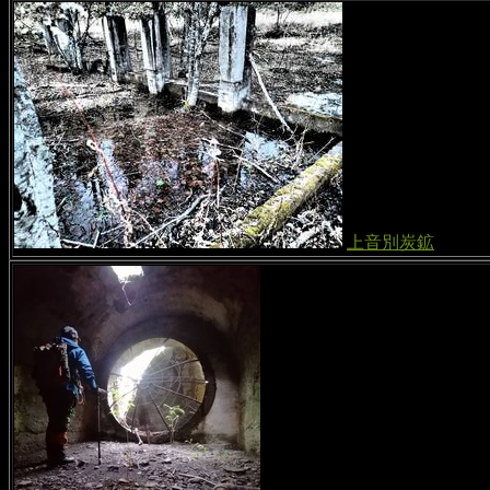
上音別炭鉱