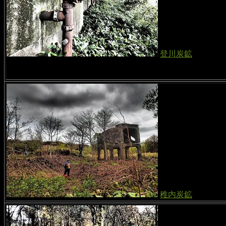
登川炭鉱
稚内炭鉱