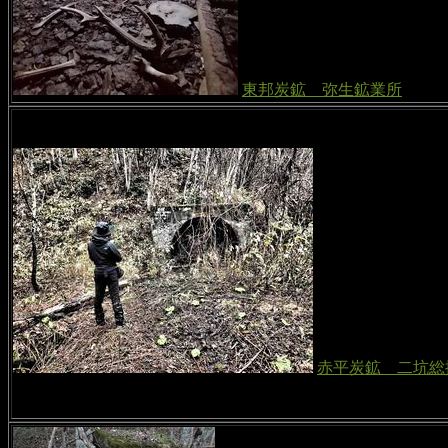
東邦炭鉱 弥生鉱業所
赤平炭鉱 二坑総