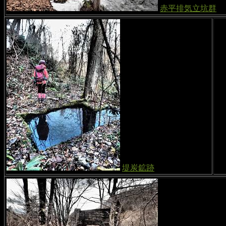
赤平排気立坑群
堤炭鉱跡