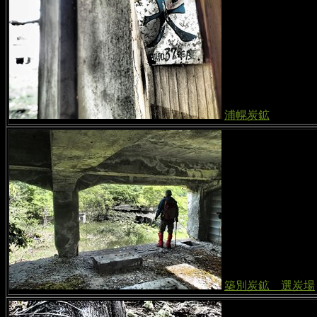
浦幌炭鉱
築別炭鉱 選炭場