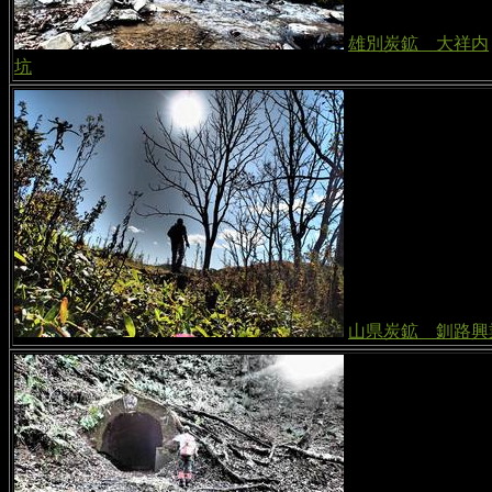
雄別炭鉱 大祥内
坑
山県炭鉱 釧路興