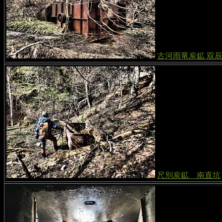
古河雨竜炭鉱 双
尺別炭鉱 南直坑