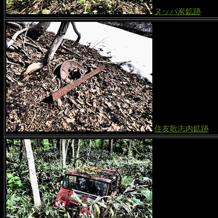
ヌッパ炭鉱跡
住友歌志内鉱跡