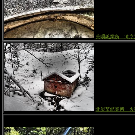
美唄鉱業所 滝之
北炭某鉱業所 火