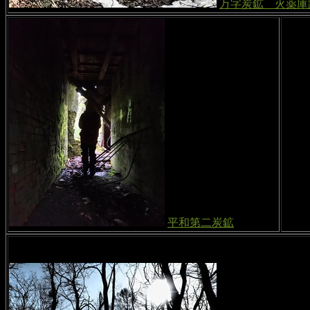
万字炭鉱 火薬庫
平和第二炭鉱