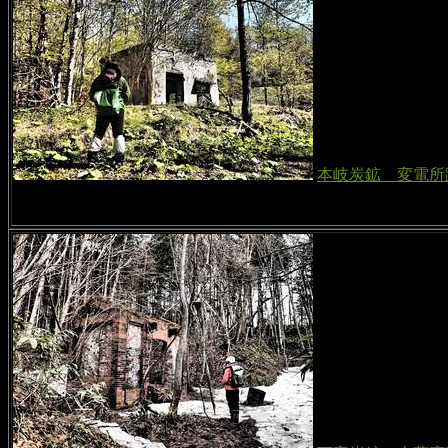
本岐炭鉱 変電所