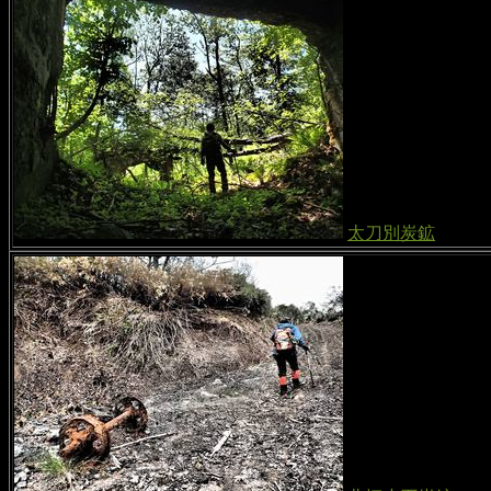
太刀別炭鉱