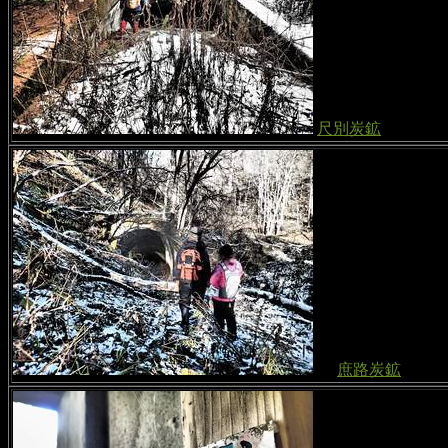
尺別炭鉱
庶路炭鉱