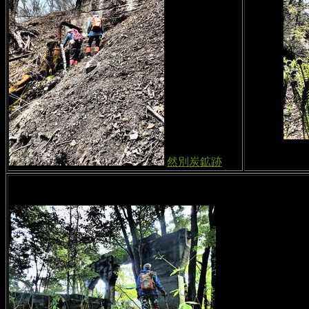
然別炭鉱跡