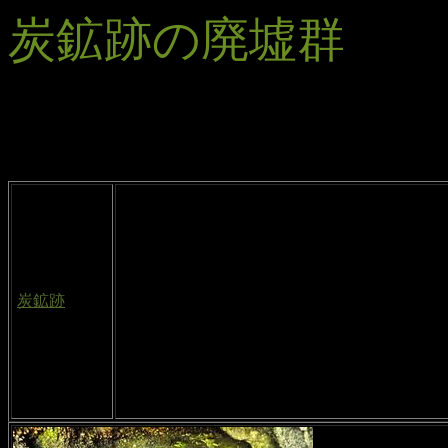
炭鉱跡の廃墟群
炭鉱跡