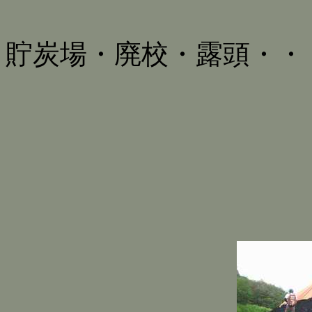
貯炭場・廃校・露頭・・