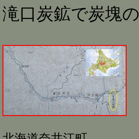
滝口炭鉱で炭塊
北海道奈井江町