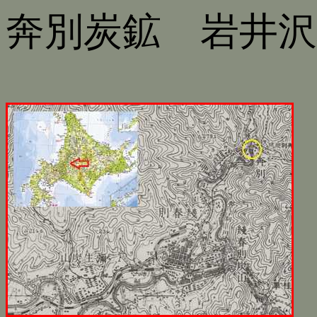
奔別炭鉱 岩井