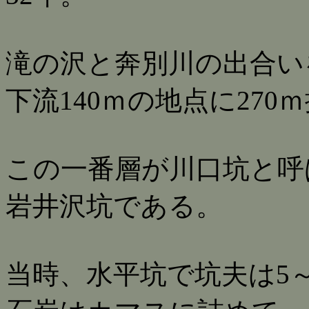
滝の沢と奔別川の出合い
下流140ｍの地点に27
この一番層が川口坑と呼
岩井沢坑である。
当時、水平坑で坑夫は5