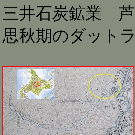
三井石炭鉱業 
思秋期のダット