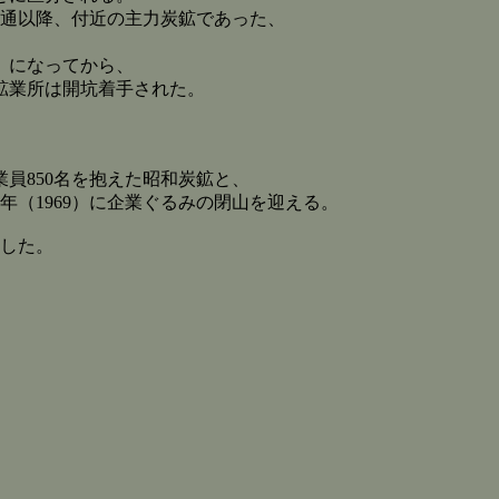
開通以降、付近の主力炭鉱であった、
0）になってから、
鉱業所は開坑着手された。
業員850名を抱えた昭和炭鉱と、
年（1969）に企業ぐるみの閉山を迎える。
在した。