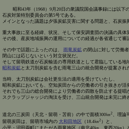
昭和43年（1968）9月20日の衆議院国会議事録には以下
石炭対策特別委員会の第5号である。
メインとなった議題は夕張炭鉱災害に関する問題と、石炭振
重大事故に至る経緯、状況、そして保安調査団の決議の具体
その後、産炭地域振興の運用についての経過が各省通じて審
その中で話題に上ったのは、
雨竜炭鉱
の閉山に対して労働者
閉山には応じないという対立状況だ。
そして留萌鉄道が石炭輸送の専用鉄道として君臨している地
昭和炭鉱
と太刀別炭鉱を含む雨竜三山の統合開発が提案された
当時、太刀別炭鉱は会社更生法の適用を受けていたし、
昭和炭鉱においても、空知炭田からの労働者の引き抜きが活
それでも三山の総合開発により労働者の四散を防止する提唱
スクラップジャッジの淘汰を受け、三山統合開発は未完に終
2
道北の三炭田（天北・留萌・苫前）の中で面積300㎞
、理論
2
留萌炭田は、留萌市域内の
大和田地区
（18.4㎞
）と、
小平・沼田両町にまたがる雨竜地区（南北40㎞、東西20㎞）