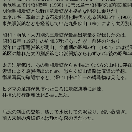
雨竜地区では昭和5年（1930）に恵比島ー昭和間の留萌鉄道
明治昭和炭鉱と浅野雨竜炭鉱が本格的な開発に乗りだし、
エネルギー革命による石炭斜陽化時代である昭和35年（196
東美唄炭鉱などを経営していた九州鉱山（株）により太刀別
昭和・雨竜・太刀別の三炭鉱が最高出炭量を記録したのは、
昭和42年（1967）の約48.5万tであったが、前述のとおり、
翌年には雨竜炭鉱が閉山、全盛期の昭和29年（1954）には従
鉱区の離れた太刀別炭鉱も出炭開始からわずか7年後の昭和44
太刀別炭鉱は、あの昭和炭鉱からも4㎞近く北方の山中に存
索道による原炭搬出のため、恐らく鉱山道路は廃道の予想。
衛星写真で確認すると、深い山中に唯一の構造物は見える。
ヒグマの足跡が見慣れたころに炭鉱跡地に到達。
往復の歩行距離は14.5㎞に及ぶ。
汚泥の斜面の登攀、膝まで水没しての沢登り、酷い藪漕ぎ。
前人未到の炭鉱跡地は静かな森の奥だった。