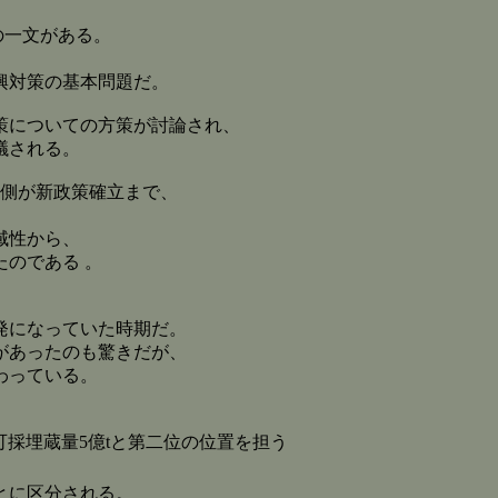
の一文がある。
興対策の基本問題だ。
策についての方策が討論され、
議される。
側が新政策確立まで、
域性から、
のである 。
発になっていた時期だ。
があったのも驚きだが、
わっている。
可採埋蔵量5億tと第二位の位置を担う
とに区分される。