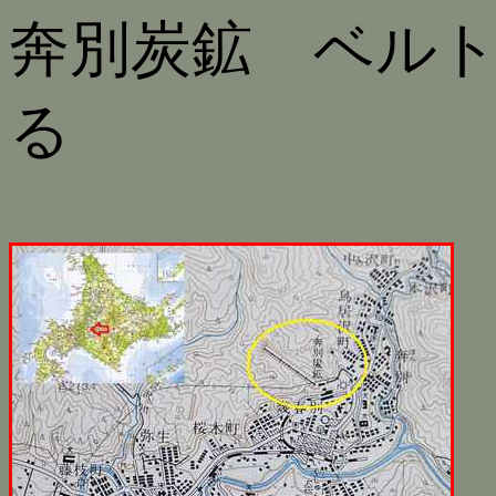
奔別炭鉱 ベル
る