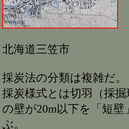
北海道三笠市
採炭法の分類は複雑だ。
採炭様式とは切羽（採掘
の壁が20m以下を「短
ぶ。