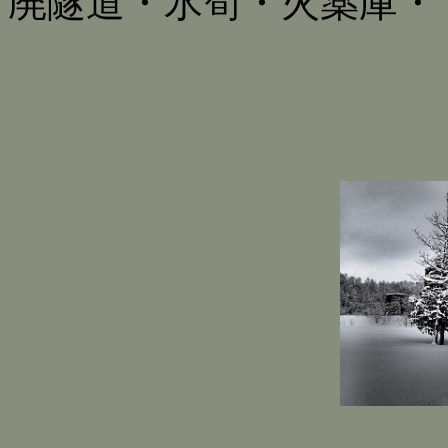
廃隧道・氷筍・火薬庫・