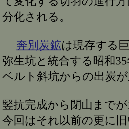
て変化する切羽の進行方
分化される。
奔別炭鉱
は現存する
弥生坑と統合する昭和3
ベルト斜坑からの出炭が
竪抗完成から閉山までが
今回はそれ以前の更に旧