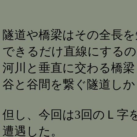
隧道や橋梁はその全長を
できるだけ直線にするの
河川と垂直に交わる橋梁
谷と谷間を繋ぐ隧道しか
但し、今回は3回のＬ字
遭遇した。