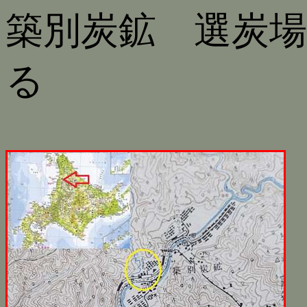
築別炭鉱 選炭
る