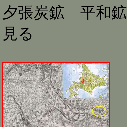
夕張炭鉱 平和
見る