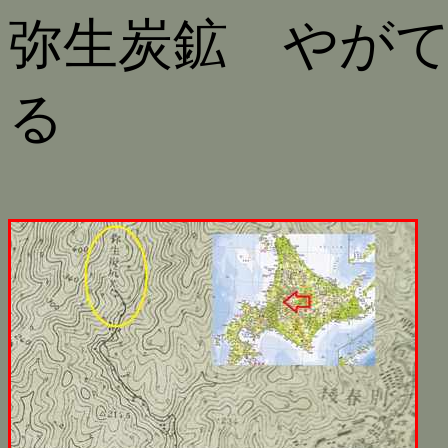
弥生炭鉱 やが
る