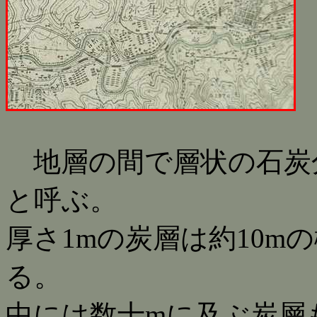
地層の間で層状の石炭
と呼ぶ。
厚さ1mの炭層は約10m
る。
中には数十mに及ぶ炭層