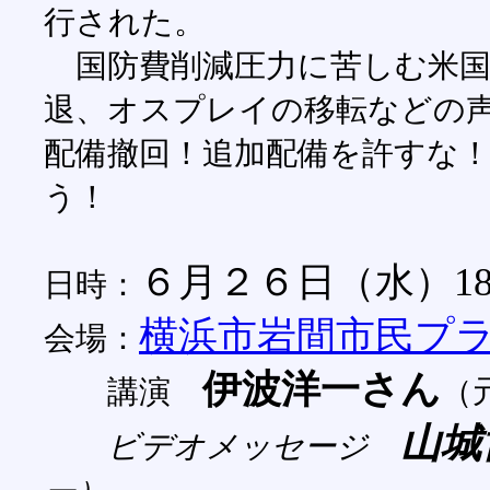
行された。
国防費削減圧力に苦しむ米国
退、オスプレイの移転などの
配備撤回！追加配備を許すな
う！
６月２６日（水）1
日時：
横浜市岩間市民プ
会場：
伊波洋一さん
講演
（
山城
ビデオメッセージ