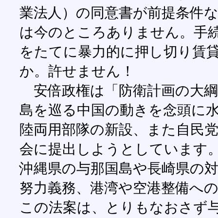
業法人）の同意書が前提条件
は今のところありません。手
をたてに暴力的に押し切り賃
か。許せません！
安倍政権は「防衛計画の大綱
島を巡る中国の動きを念頭に
陸両用部隊の新設、また自民
会に提出しようとしています
沖縄県の与那国島や長崎県の
努力義務、港湾や空港整備へ
この法案は、とりもなおさず