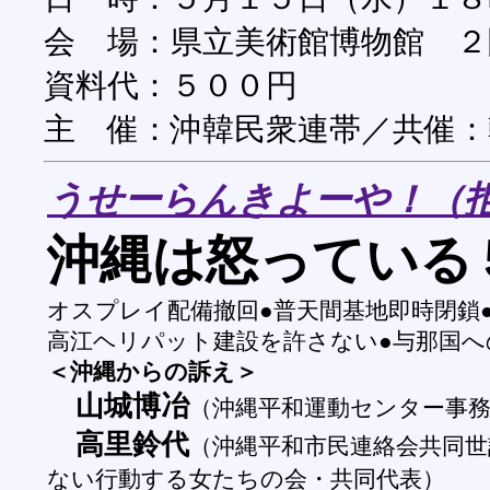
会 場：県立美術館博物館 ２
資料代：５００円
主 催：沖韓民衆連帯／共催
うせーらんきよーや！（
沖縄は怒っている
オスプレイ配備撤回●普天間基地即時閉鎖
高江ヘリパット建設を許さない●与那国へ
＜沖縄からの訴え＞
山城博冶
（沖縄平和運動センター事
高里鈴代
（沖縄平和市民連絡会共同世
ない行動する女たちの会・共同代表）