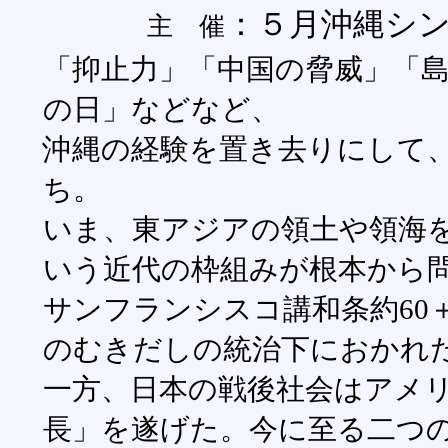
：５月沖縄シンポ実
主 催
「抑止力」「中国の脅威」「
の日」などなど、
沖縄の経験を置き去りにして
ち。
いま、東アジアの領土や領海
いう近代の枠組みが根本から
サンフランシスコ講和条約60
のむきだしの統治下におかれ
一方、日本の戦後社会はアメ
長」を遂げた。今に至る二つ