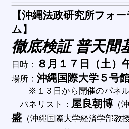
【沖縄法政研究所フォー
ム】
徹底検証 普天間
８月１７日（土）
日時：
沖縄国際大学５号
場所：
※１３日から開催のパネル
屋良朝博
パネリスト：
（
盛
（沖縄国際大学経済学部教