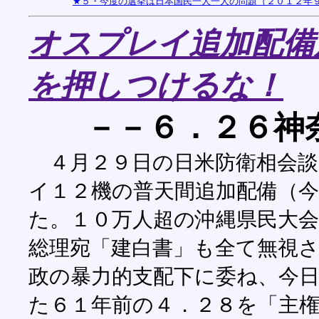
★５・今度の選挙は日本国民一人一人の問題（２０１２年
オスプレイ追加配備
を押しつけるな！
－－６．２６神
４月２９日の日米防衛相会談
イ１２機の普天間追加配備（
た。１０万人超の沖縄県民大会
総理宛「建白書」も全て無視
政の暴力的支配下に委ね、今
た６１年前の４．２８を「主