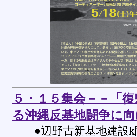
５・１５集会－－「復
る沖縄反基地闘争に向
●辺野古新基地建設k