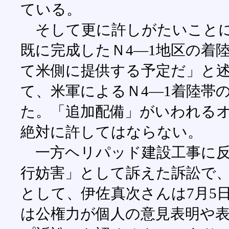
ている。
そして更に許しがたいことに
既に完成したＮ4―1地区の着
て米側に提供する予定だ」と
て、米軍によるＮ4―1着陸帯
た。「追加配備」がいわれる
絶対に許してはならない。
一方ヘリパッド建設工事に反
行妨害」として訴えた訴訟で
として、伊佐真次さんは7月5
は公権力が個人の意見表明や