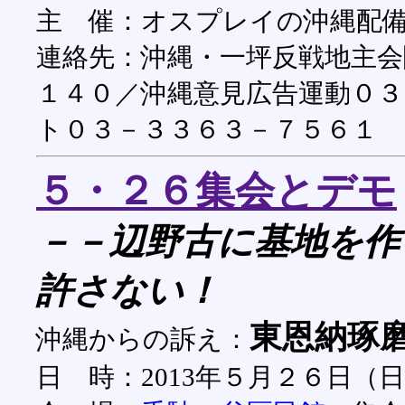
主 催：オスプレイの沖縄配
連絡先：沖縄・一坪反戦地主会
１４０／沖縄意見広告運動０３
ト０３－３３６３－７５６１
５・２６集会とデモ
－－辺野古に基地を作
許さない！
東恩納琢
沖縄からの訴え：
日 時：2013年５月２６日（