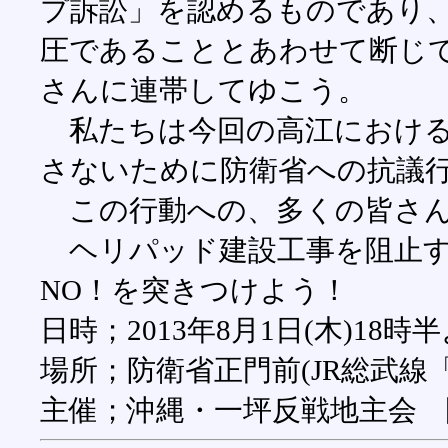
プ訴訟」を認めるものであり
圧であることとあわせて断じ
さんに連帯してゆこう。
私たちは今回の高江における
さないために防衛省への抗議
この行動への、多くの皆さ
ヘリパッド建設工事を阻止す
NO！を突きつけよう！
日時；2013年8月1日(木)18時
場所；防衛省正門前(JR総武線
主催；沖縄・一坪反戦地主会 関東ブ