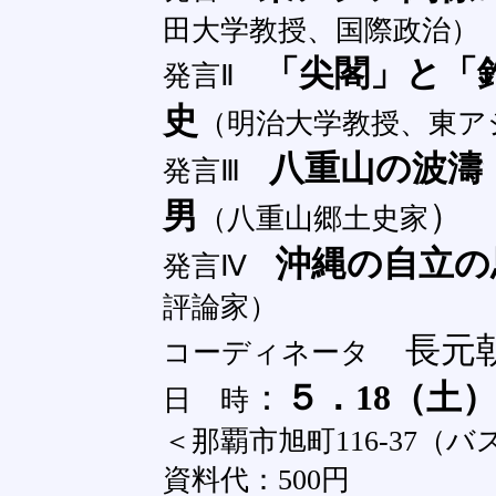
田大学教授、国際政治）
「尖閣」と
発言Ⅱ
史
（明治大学教授、東ア
八重山
発言Ⅲ
男
）
（八重山郷土史家
沖縄の自
発言Ⅳ
評論家）
長元
コーディネータ
：
５．18（土
日 時
＜那覇市旭町116-37（バス
資料代：500円