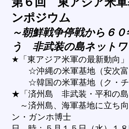
第６回 東アジア米軍
ンポジウム
～朝鮮戦争停戦から６０
う 非武装の島ネットワ
★「東アジア米軍の最新動向」
☆沖縄の米軍基地（安次富
☆韓国の米軍基地（ク・チ
★「済州島 非武装・平和の
～済州島、海軍基地に立ち向
ン・ガンホ博士
日 時：５月１５日（水）１８