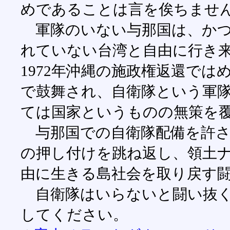
めであることは言を俟ちませ
軍隊のいない与那国は、かつて
れていない台湾と自由に行き
1972年沖縄の施政権返還で
で鼓舞され、自衛隊という軍
ては国家というものの無策を
与那国での自衛隊配備を許さ
の押し付けを跳ね返し、領土
由に生きる島社会を取り戻す
自衛隊はいらないと闘い抜く
してください。