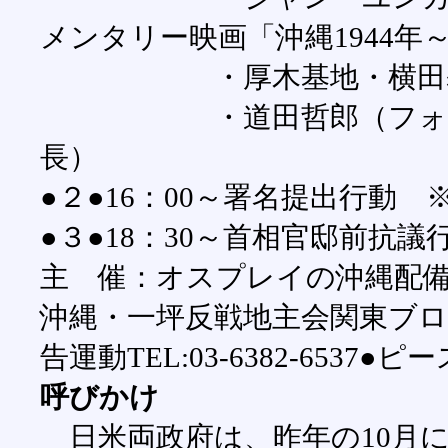
メンタリー映画「沖縄1944年～
・厚木基地・横田基地
・道田哲郎（フォーラム
長）
●２●16：00～署名提出行動
●３●18：30～首相官邸前抗
主 催：オスプレイの沖縄配備
沖縄・一坪反戦地主会関東ブロックTE
告運動TEL:03-6382-6537●ピー
呼びかけ
日米両政府は、昨年の10月