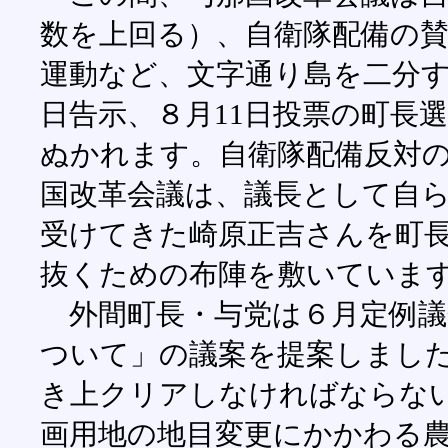
数を上回る）、自衛隊配備の
運動など、文字通り島を二分
日告示、８月11日投票の町長
ぬかれます。自衛隊配備反対
国改革会議は、議長として自
受けてきた崎原正吉さんを町
抜くための布陣を敷いていま
外間町長・与党は６月定例議
ついて」の議案を提案しまし
き上クリアしなければならな
画用地の地目変更にかかわる