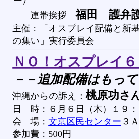
ー）
福田 護弁
連帯挨拶
主催：「オスプレイ配備と新
の集い」実行委員会
ＮＯ！オスプレイ６
－－追加配備はもって
桃原功さ
沖縄からの訴え：
日 時：６月６日（木）１９：
会 場：
文京区民センター
３
参加費：500円