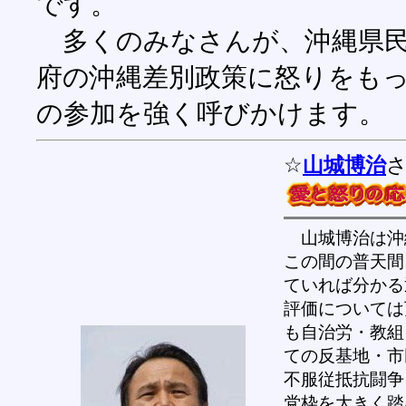
です。
多くのみなさんが、沖縄県民
府の沖縄差別政策に怒りをも
の参加を強く呼びかけます。
☆
山城博治
山城博治は沖
この間の普天間
ていれば分かる
評価については
も自治労・教組
ての反基地・市
不服従抵抗闘争
党枠を大きく踏