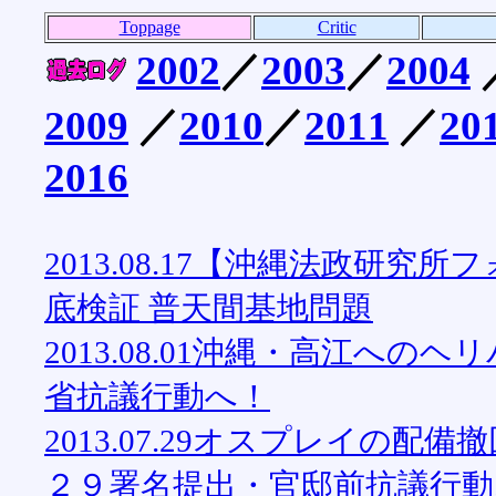
Toppage
Critic
2002
／
2003
／
2004
2009
／
2010
／
2011
／
20
2016
2013.08.17【沖縄法政研
底検証 普天間基地問題
2013.08.01沖縄・高江へ
省抗議行動へ！
2013.07.29オスプレイの
２９署名提出・官邸前抗議行