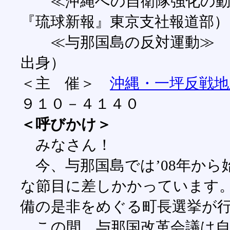
≪沖縄への自衛隊強化の動
『琉球新報』東京支社報道部）
≪与那国島の反対運動≫ 大
出身）
＜主 催＞
沖縄・一坪反戦地
９１０－４１４０
＜呼びかけ＞
みなさん！
今、与那国島では’08年から
な節目に差しかかっています。
備の是非をめぐる町長選挙が
この間、与那国改革会議は自