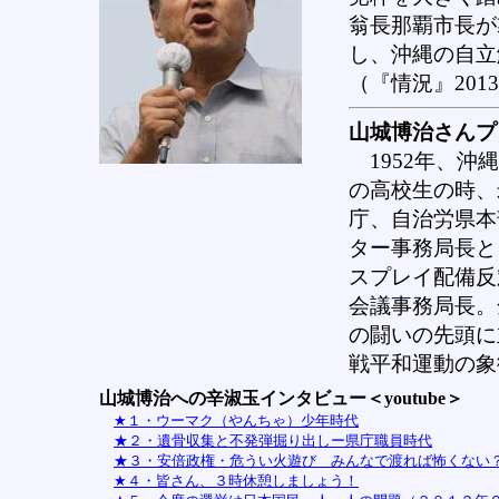
翁長那覇市長が
し、沖縄の自
（『情況』201
山城博治さんプ
1952年、沖
の高校生の時、
庁、自治労県本
ター事務局長と
スプレイ配備反
会議事務局長。
の闘いの先頭に
戦平和運動の象
山城博治への辛淑玉インタビュー＜youtube＞
★１・ウーマク（やんちゃ）少年時代
★２・遺骨収集と不発弾掘り出しー県庁職員時代
★３・安倍政権・危うい火遊び みんなで渡れば怖くない
★４・皆さん、３時休憩しましょう！