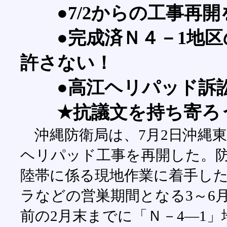
●7/2からの工事再開
●完成済Ｎ４－1地区
許さない！
●高江ヘリパッド訴訟
★抗議文を持ち寄ろ
沖縄防衛局は、7月2日沖縄
ヘリパッド工事を再開した。防
陸帯に係る現地作業に着手し
ラなどの営巣期間となる3～6
前の2月末までに「Ｎ－4―1