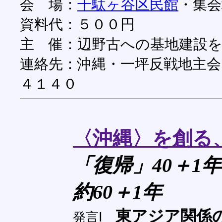
会 場：
千駄ヶ谷区民館
・集会
資料代：５００円
主 催：辺野古への基地建設
連絡先：沖縄・一坪反戦地主会
４１４０
〈沖縄〉を創る
「復帰」40＋1
約60＋1年
東アジア関係
発言Ⅰ