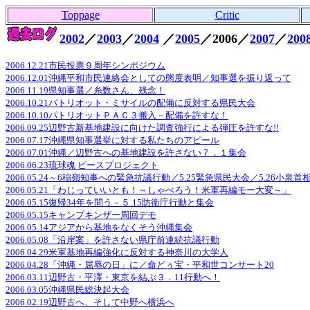
Toppage
Critic
2002
／
2003
／
2004
／
2005
／2006／
2007
／
200
2006.12.21市民投票９周年シンポジウム
2006.12.01沖縄平和市民連絡会としての態度表明／知事選を振り返って
2006.11.19県知事選／糸数さん、残念！
2006.10.21パトリオット・ミサイルの配備に反対する県民大会
2006.10.10パトリオットＰＡＣ３搬入－配備を許すな！
2006.09.25辺野古新基地建設に向けた調査強行による弾圧を許すな!!
2006.07.17沖縄県知事選挙に対する私たちのアピール
2006.07.01沖縄／辺野古への基地建設を許さない７．１集会
2006.06.23琉球魂 ピースプロジェクト
2006.05.24～6稲嶺知事への緊急抗議行動／5.25緊急県民大会／5.26小泉
2006.05.21「わじっていいとも！～しゃべろう！米軍再編モー大変～」
2006.05.15復帰34年を問う－５.15防衛庁行動と集会
2006.05.15キャンプキンザー周回デモ
2006.05.14アジアから基地をなくそう沖縄集会
2006.05.08「沿岸案」を許さない県庁前連続抗議行動
2006.04.29米軍基地再編強化に反対する神奈川の大学人
2006.04.28「沖縄・屈辱の日」に／命どぅ宝・平和世コンサート20
2006.03.11辺野古・平澤・東京を結ぶ３．11行動へ！
2006.03.05沖縄県民総決起大会
2006.02.19辺野古へ、そして中野へ横浜へ