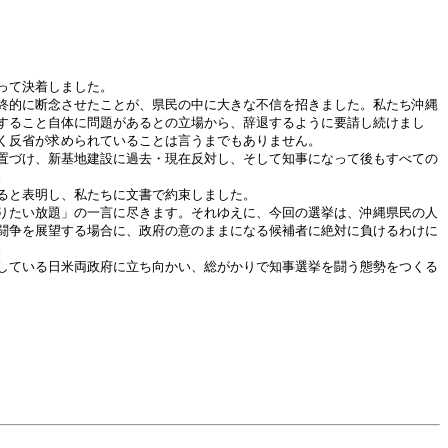
って決着しました。
終的に断念させたことが、県民の中に大きな不信を招きました。私たち沖縄
すること自体に問題があるとの立場から、辞退するように要請し続けまし
く反省が求められていることは言うまでもありません。
置づけ、新基地建設に過去・現在反対し、そして知事になって後もすべての
。
ると表明し、私たちに文書で約束しました。
りたい放題」の一言に尽きます。それゆえに、今回の選挙は、沖縄県民の人
闘争を展望する場合に、政府の意のままになる候補者に絶対に負けるわけに
。
している日米両政府に立ち向かい、総がかりで知事選挙を闘う態勢をつくる