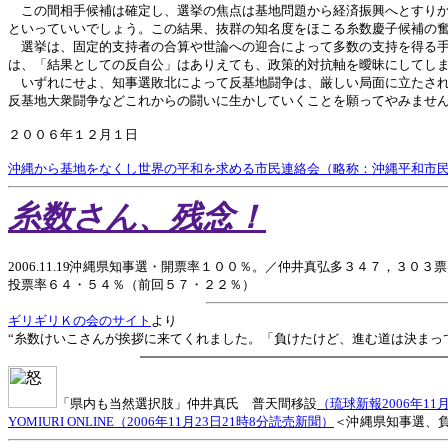
この間相手候補は確定し、選挙の焦点は基地問題から経済振興へとすりか
といっていいでしょう。この結果、抜群の知名度をほこる糸数慶子候補の
選挙は、固定的支持者の合算や世論への迎合によって多数の支持を得る手
は、「結果としての反自公」はありえても、政策的対抗軸を曖昧にしてし
いずれにせよ、知事選敗北によって反基地闘争は、厳しい局面に立たされ
反基地大衆闘争などこれからの闘いに生かしていくことを願ってやみませ
２００６年１２月１日
沖縄から基地をなくし世界の平和を求める市民連絡会（略称：沖縄平和市
糸数さん、残念！
2006.11.19沖縄県知事選・開票率１００％。／仲井真弘多３４７，３０３
投票率６４・５４％（前回５７・２２％）
ギリギリＫの会のサイト
より
“糸数けいこさんが挨拶に来てくれました。「負けたけど、進む道は決まっ
「県内も当然選択肢」仲井真氏 普天間移設
（琉球新報2006年11月2
YOMIURI ONLINE（2006年11月23日21時8分読売新聞）
＜沖縄県知事選、