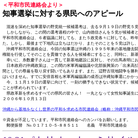
＜平和市民連絡会より＞
知事選挙に対する県民へのアピール
混迷を深めた知事選挙の野党統一候補選考は、去る９月１９日の野党５党
しかしながら、この間の選考過程の中で、山内徳信さんを５党が候補者と
平和市民連絡会は、６者協議に対しても、また５政党各々に対しても、昨
た。しかし、最後まで下地氏は立ちはだかり、またそのことを５党は許し
沖縄平和市民連絡会は、今回の知事選は沖縄の１９９５年来の基地撤去闘
権能を行使してそのことを貫徹できる人を候補者にすること、同時に、新
幸いに、糸数慶子さんは一貫して新基地建設に反対し、その出馬表明にお
日本政府の沖縄政策は、この間の米軍再編協議や北部振興策の「出来高払
間としての尊厳を取り戻す闘いでもあります。また、辺野古現地闘争を勝
はいけません。すでに安倍首相も米軍再編協議の成否は沖縄知事選にかか
今、１１月１９日の選挙に向けて、一刻の猶予もできない状況です。候補
ことが求められています。
県政革新を求めるすべての県民の皆さん！ 一丸となって女性知事誕生に
２００６年１０月１３日
沖縄から基地をなくし世界の平和を求める市民連絡会（略称：沖縄平和市
※資金が不足しています。平和市民連絡会へのカンパをお願いします。
郵便振替 No.０１７１０-５-８８５１１ 名義 平和市民連絡会