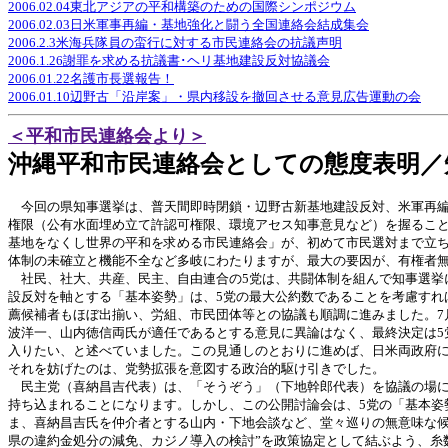
2006.02.04東北アジアの平和構築のための国際シンポジウム
2006.02.03日米軍事再編・基地強化と闘う全国連絡会結成集会
2006.2.3米海兵隊員の蛮行に対する市民連絡会の抗議声明
2006.1.26謝罪を求める抗議書･ヘリ基地建設反対協議会
2006.01.22名護市長選報告！
2006.01.10辺野古「沿岸案」・県内移設を撤回させる意見広告運動の会
＜平和市民連絡会より＞
沖縄平和市民連絡会としての態度表明／
今回の県知事選挙は、普天間即時閉鎖・辺野古新基地建設反対、米軍再編
権限（公有水面埋め立て許認可権限、環境アセス知事意見など）を握るこ
基地をなくし世界の平和を求める市民連絡会」が、初めて市民選対まで立
体制の未確立と機能不全など多岐にわたりますが、最大の要因が、有権者
社民、社大、共産、民主、自由連合の5党は、共闘体制を組んで知事選挙に
設反対を軸とする「基本姿勢」は、5党の最大公約数であることを考慮すれ
薦候補者もほぼ出揃い、労組、市民団体等との協議も順調に進みました。7
波洋一、山内徳信両氏が適任であるとする意見に異論はなく、最終決定は5
入りたい、と述べていました。この見通しのとおりに進めば、日米両政府
それを妨げたのは、党勢拡張を意図する政治的駆け引きでした。
民主党（喜納昌吉代表）は、「そうぞう」（下地幹郎代表）を協議の場に
持ち込まれることになります。しかし、この公開討論会は、5党の「基本姿
ま、喜納昌吉氏を仲介者とする山内・下地会談など、堂々巡りの無意味な候
県の違約金処分の減免、カジノ導入の検討”を政策協定として結ぶよう、糸