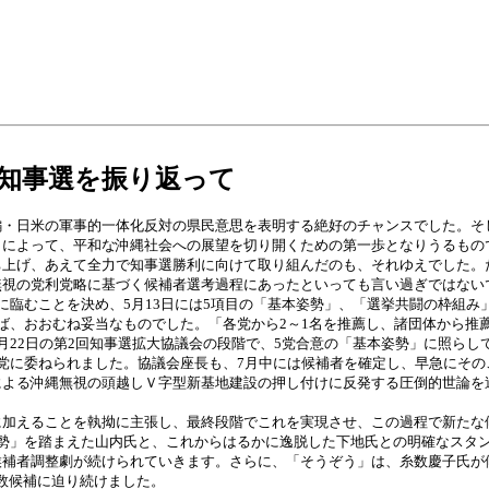
知事選を振り返って
・日米の軍事的一体化反対の県民意思を表明する絶好のチャンスでした。そ
とによって、平和な沖縄社会への展望を切り開くための第一歩となりうるもの
ち上げ、あえて全力で知事選勝利に向けて取り組んだのも、それゆえでした。
無視の党利党略に基づく候補者選考過程にあったといっても言い過ぎではない
臨むことを決め、5月13日には5項目の「基本姿勢」、「選挙共闘の枠組み
ば、おおむね妥当なものでした。「各党から2～1名を推薦し、諸団体から推
月22日の第2回知事選拡大協議会の段階で、5党合意の「基本姿勢」に照ら
党に委ねられました。協議会座長も、7月中には候補者を確定し、早急にそ
による沖縄無視の頭越しＶ字型新基地建設の押し付けに反発する圧倒的世論を
加えることを執拗に主張し、最終段階でこれを実現させ、この過程で新たな候
勢」を踏まえた山内氏と、これからはるかに逸脱した下地氏との明確なスタ
補者調整劇が続けられていきます。さらに、「そうぞう」は、糸数慶子氏が
数候補に迫り続けました。