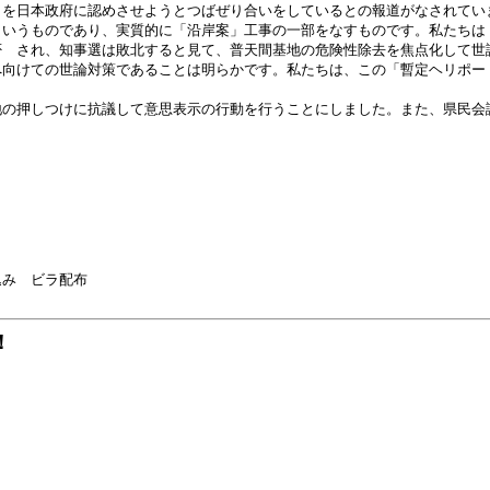
を日本政府に認めさせようとつばぜり合いをしているとの報道がなされてい
というものであり、実質的に「沿岸案」工事の一部をなすものです。私たちは
 され、知事選は敗北すると見て、普天間基地の危険性除去を焦点化して世
へ向けての世論対策であることは明らかです。私たちは、この「暫定ヘリポー
の押しつけに抗議して意思表示の行動を行うことにしました。また、県民会
込み ビラ配布
！