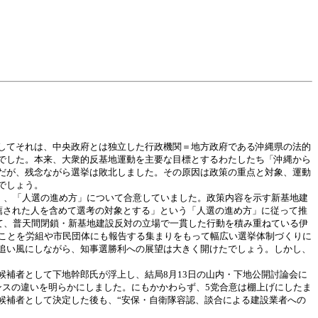
してそれは、中央政府とは独立した行政機関＝地方政府である沖縄県の法的
でした。本来、大衆的反基地運動を主要な目標とするわたしたち「沖縄から
だが、残念ながら選挙は敗北しました。その原因は政策の重点と対象、運動
でしょう。
」、「人選の進め方」について合意していました。政策内容を示す新基地建
薦された人を含めて選考の対象とする」という「人選の進め方」に従って推
して、普天間閉鎖・新基地建設反対の立場で一貫した行動を積み重ねている伊
のことを労組や市民団体にも報告する集まりをもって幅広い選挙体制づくりに
追い風にしながら、知事選勝利への展望は大きく開けたでしょう。しかし、
補者として下地幹郎氏が浮上し、結局8月13日の山内・下地公開討論会に
ンスの違いを明らかにしました。にもかかわらず、5党合意は棚上げにしたま
候補者として決定した後も、“安保・自衛隊容認、談合による建設業者への