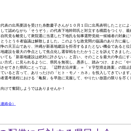
代表の出馬要請を受けた糸数慶子さんが１０月１日に出馬表明したことによ
して認めながら「そうぞう」の代表下地幹郎氏と対立する構図をつくり、最
年自民党を離党して衆院選に当選した下地氏を知事選野党統一候補者の対象に
、とうとう６者協議は解散しました。このような政党間の協議のあり方に厳し
争の天王山であり、沖縄が新基地建設を拒否するまたとない機会であると位
基地建設を最大の争点として焦点化し選挙戦をたたかうことを訴えてきました
いても「新基地建設は絶対に許さない」と言い、そのことを最大の争点にす
い方式」に見られるように、県民を無視し、愚弄し、踏みつけ、まさに「や
利させてきた県民にとっては、「辺野古沿岸案」＝「Ｖ字型滑走路案」の阻止
っていると言って、ありったけの「ヒト・モノ・カネ」を投入してきています
者選考過程における「亀裂」を早急に克服して、やりたい放題の限りを尽く
向けて奮闘しようではありませんか！
民連絡会）