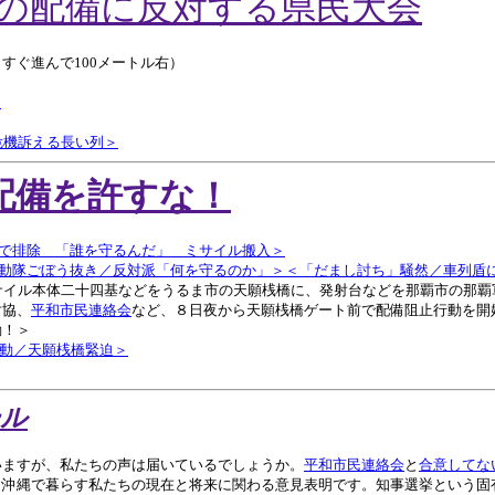
イルの配備に反対する県民大会
すぐ進んで100メートル右）
＞
危機訴える長い列＞
配備を許すな！
で排除 「誰を守るんだ」 ミサイル搬入＞
動隊ごぼう抜き／反対派「何を守るのか」＞
＜「だまし討ち」騒然／車列盾
サイル本体二十四基などをうるま市の天願桟橋に、発射台などを那覇市の那覇
対協、
平和市民連絡会
など、８日夜から天願桟橋ゲート前で配備阻止行動を開
動！＞
動／天願桟橋緊迫＞
ール
ますが、私たちの声は届いているでしょうか。
平和市民連絡会
と
合意してな
（沖縄で暮らす私たちの現在と将来に関わる意見表明です。知事選挙という固