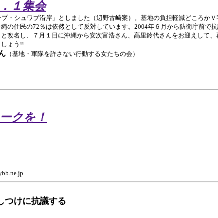
．１集会
ンプ・シュワブ沿岸」としました（辺野古崎案）。基地の負担軽減どころかＶ
縄の住民の72％は依然として反対しています。2004年６月から防衛庁前で
」と改名し、７月１日に沖縄から安次富浩さん、高里鈴代さんをお迎えして、
ょう!!
ん
（基地・軍隊を許さない行動する女たちの会）
ークを！
.ne.jp
しつけに抗議する