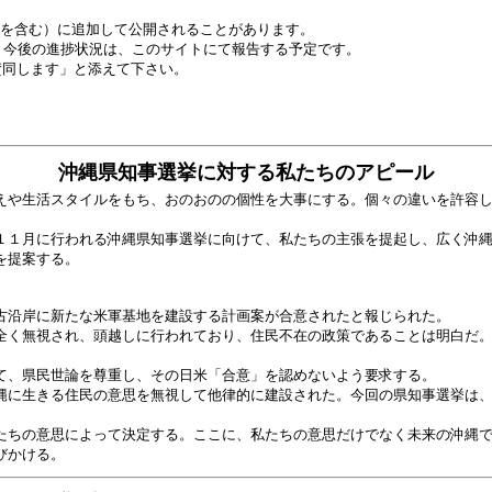
bを含む）に追加して公開されることがあります。
。今後の進捗状況は、このサイトにて報告する予定です。
賛同します」と添えて下さい。
沖縄県知事選挙に対する私たちのアピール
や生活スタイルをもち、おのおのの個性を大事にする。個々の違いを許容し
１月に行われる沖縄県知事選挙に向けて、私たちの主張を提起し、広く沖縄
を提案する。
沿岸に新たな米軍基地を建設する計画案が合意されたと報じられた。
く無視され、頭越しに行われており、住民不在の政策であることは明白だ。
、県民世論を尊重し、その日米「合意」を認めないよう要求する。
に生きる住民の意思を無視して他律的に建設された。今回の県知事選挙は、
ちの意思によって決定する。ここに、私たちの意思だけでなく未来の沖縄で
びかける。