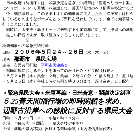
日本政府（防衛庁）は、閣議決定を急ぎ、沖縄県は「暫定ヘリポート案」
にヘリポート（ヘリ基地）を建設して、普天間基地のヘリ部隊を移設する
今、稲嶺県政は、このまま１１月の知事選に突入したら「沿岸案」は拒否
しているかのようなポーズをとって県民を惑わしています。全ては知事選
行うことにしました。
同時に、太平洋・島サミットに来県する小泉首相に対して、沖縄への基地
厳しい日程ですが、取り組みをよろしくお願いします。
記
稲嶺知事への緊急抗議行動
２００６年５月２４～２６日
日時：
（水・木・金）
那覇市 県民広場
場所：
主催：市民共同行動・
平和市民連絡会
＜県民広場におけるテントを張っての座り込み・ビラ配り行動＞
・５月２４日（水）集合１２時、集会１２時３０分、午後６時まで 座り
・５月２５日（木）午後１時から同５時３０分まで、座り込み、ビラ配布
＜緊急県民大会＞米軍再編・日米合意・閣議決定糾弾
５.25普天間飛行場の即時閉鎖を求め、
辺野古沿岸への移設に反対する県民大会
日時：５月２５日（木） 午後６時３０分～
会場：与儀公園（那覇市） ※大会後デモあり
主催・基地の県内移設に反対する県民会議（山内徳信共同代表）