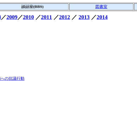
談話室(BBS)
図書室
8
／
2009
／
2010
／
2011
／
2012
／
2013
／
2014
首相への抗議行動