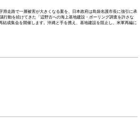
字滑走路で一層被害が大きくなる案を、日本政府は島袋名護市長に強引に承
抗議行動を続けてきた「辺野古への海上基地建設・ボーリング調査を許さな
再結成集会を開催します。沖縄と手を携え、基地建設を阻止し、米軍再編に