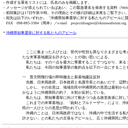
－作成する署名リストには、氏名のみを掲載します。
－メッセージが添えられているばあい、この緊急署名を発表する資料（We
－初回集計は17日午前９時。その理由とその後の詳細は末尾をご覧下さい
－宛先は以下のいずれか。「沖縄県知事選挙に対する私たちのアピールに
FAX 098-885-3384（岡本）／e-mail projectdisagree@okinawaforum.org
＊
沖縄県知事選挙に対する私たちのアピール
ここに集まった人びとは、世代や性別も異なりさまざまな考え
たな米軍基地建設を許さない」との強い思いによる。
私たちは、その一点を最大に尊重することでつながり、来る１
私たちは、今回の知事選挙の集約点を以下の一点にすること
一 普天間飛行場の即時撤去と新基地建設反対
先般、日米両政府、日本政府と名護市長とのあいだで、辺野古
しかし、その合意は、地域住民や沖縄県民の意思は最初から全
かなように沖縄県民の約７、８割が反対している。
私たちは、県知事選挙に向けて動きつつある政党各派に対して
これまでの米軍基地は、「銃剣とブルドーザー」により、沖縄
民の一人ひとりの意思が問われている。
沖縄のことは、日米両政府ではなく、沖縄の中で生活する私た
許さない」との私たちの主張をアピールし、広く沖縄県民に呼