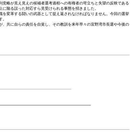
利党略が見え見えの候補者選考過程への有権者の苛立ちと失望の反映である
止に陥る誤った対応すら見受けられる事態を招きました。
識を変革する闘いの武器として捉え返されなければなりません。今回の選挙
す。
が、共に自らの責任を自覚し、その教訓を来年早々の宜野湾市長選や今後の