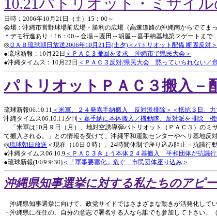
10.21パトリオット・ミサ
日時：2006年10月21日（土）15：00～
会場：沖縄市営野球場前広場・勝利の広場（高速道路の沖縄南からでてまっ
＊デモ行進あり・16：00～会場～園田～胡屋～嘉手納基地第２ゲートまで
◎
ＱＡＢ琉球朝日放送2006年10月21日(土夕)＜パトリオット配備 断固反対
●琉球新報：10月22日
＜ＰＡＣ３撤回を要求 沖縄市で県民大会＞
●沖縄タイムス：10月22日
＜ＰＡＣ３反対/県民大会 黙っていられない／
パトリオットＰＡＣ３搬入－
琉球新報06.10.11
＜米軍、２４発嘉手納搬入 反対派排除＞
＜抵抗３日、力
沖縄タイムス06.10.11夕刊
＜嘉手納に本体搬入／機動隊、反対派を排除 機
「米軍は10月９日（月）、地対空誘導弾パトリオット（ＰＡＣ３）のミ
て搬入される。」との情報を受けて、沖縄平和運動センターやヘリ基地反
◎
琉球朝日放送
＜現在（10日０時）、24時間体制で座り込み阻止－抗議行
●沖縄タイムス06.10.9
＜ＰＡＣ３きょう本体２４基搬入 平和団体が抗議行
●琉球新報(10/9 9:30)
＜「軍事要塞化」危ぐ 市民団体座り込み＞
沖縄県知事選挙に対する私たちのアピ
沖縄県知事選挙に向けて、政党サイドではさまざまな動きが活発化してい
－沖縄県に在住の、自分の意志で署名する人なら誰でも参加して下さい。