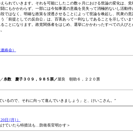
えられていきます。それを可能にしたこの数ヶ月における世論の変化は、党
奮闘にもかかわらず、一部には今知事選の意義を見失って消極的ないし活動停
段ではなく、明確な政策を浸透させることによって世論を喚起し、民衆の意
まう「前提としての反自公」は、百害あって一利なしであることを示していま
ることになります。政党関係者をはじめ、選挙にかかわったすべての人びと
ん。
民連絡会）
票／
糸数 慶子３０９，９８５票／
屋良 朝助６，２２０票
ているので、それに向って進んでいきましょう」と、けいこさん。”
0日 [月] ）
負けていたら特措法も…防衛長官明かす＞