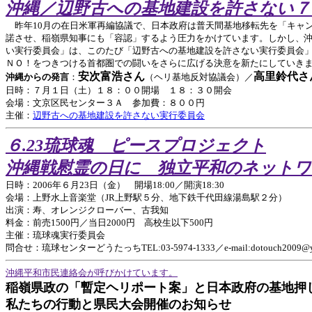
沖縄／辺野古への基地建設を許さない７
昨年10月の在日米軍再編協議で、日本政府は普天間基地移転先を「キャ
諾させ、稲嶺県知事にも「容認」するよう圧力をかけています。しかし、沖
い実行委員会」は、このたび「辺野古への基地建設を許さない実行委員会
ＮＯ！をつきつける首都圏での闘いをさらに広げる決意を新たにしていきまし
安次富浩さん
高里鈴代さ
沖縄からの発言
：
（ヘリ基地反対協議会）／
日時：７月１日（土）１８：００開場 １８：３０開会
会場：文京区民センター３Ａ 参加費：８００円
主催：
辺野古への基地建設を許さない実行委員会
６.23琉球魂 ピースプロジェクト
沖縄戦慰霊の日に 独立平和のネットワ
日時：2006年６月23日（金） 開場18:00／開演18:30
会場：上野水上音楽堂（JR上野駅５分、地下鉄千代田線湯島駅２分）
出演：寿、オレンジクローバー、古我知
料金：前売1500円／当日2000円 高校生以下500円
主催：琉球魂実行委員会
問合せ：琉球センターどうたっちTEL:03-5974-1333／e-mail:dotouch2009@ybb
沖縄平和市民連絡会が呼びかけています。
稲嶺県政の「暫定ヘリポート案」と日本政府の基地押
私たちの行動と県民大会開催のお知らせ