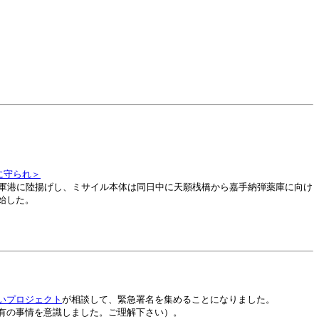
に守られ＞
軍港に陸揚げし、ミサイル本体は同日中に天願桟橋から嘉手納弾薬庫に向け
始した。
いプロジェクト
が相談して、緊急署名を集めることになりました。
有の事情を意識しました。ご理解下さい）。