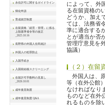
永住許可に関するガイドライン
によって、外
る在留資格の
帰化申請
どうか、加え
育成就労制度
ては、法務省
在留資格「経営・管理」に係る
準に適合する
上陸基準省令等の改正
_2025.10.16
とが適当か否
管理庁意見を
長野県の外国人住民統計
協議）
外国人の犯罪防止
入国手続き
（２）在留
入国前結核スクリーニング
外国人は、原
在留許可手数料の見直し
_2026.10.01
等（在外公館
なければなり
成年後見制度
ものなど在外
成年後見制度 Q&A
れるものを除