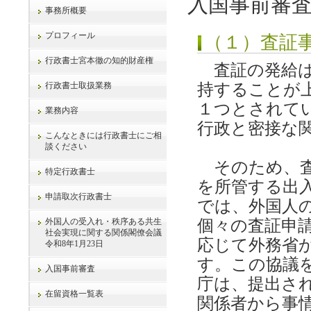
入国事前審
事務所概要
プロフィール
（１）査証
行政書士宮本徹の知的財産権
査証の発給は
行政書士取扱業務
持することが
１つとされて
業務内容
行政と密接な
こんなときには行政書士にご相
談ください
そのため、査
特定行政書士
を所管する出
申請取次行政書士
では、外国人
外国人の受入れ・秩序ある共生
個々の査証申
社会実現に関する関係閣僚会議
応じて外務省
令和8年1月23日
す。この協議
入国事前審査
庁は、提出さ
在留資格一覧表
関係者から事