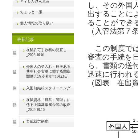
Ｍｙじんけん宣言
し、その外国
ちょっと一服
出することに
ることができ
個人情報の取り扱い
（入管法第７
最新記事
この制度では
在留許可手数料の見直し
_2026.10.01
審査の手続を
ら、書類の送
外国人の受入れ・秩序ある
共生社会実現に関する関係
迅速に行われ
閣僚会議 令和8年1月23日
（図表 在留
入国前結核スクリーニング
在留資格「経営・管理」に
係る上陸基準省令等の改正
_2025.10.16
育成就労制度