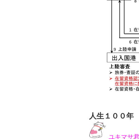
人生１００年
ユキマサ