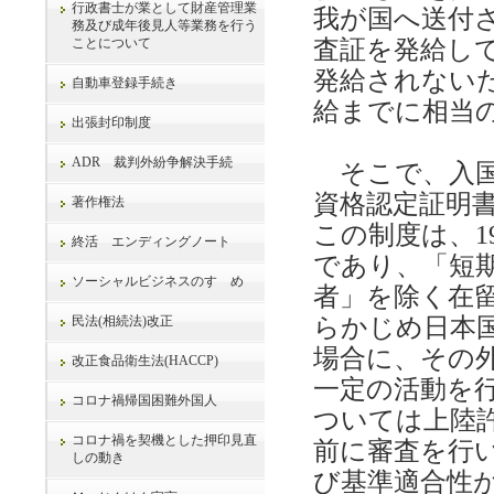
行政書士が業として財産管理業
我が国へ送付
務及び成年後見人等業務を行う
ことについて
査証を発給し
発給されない
自動車登録手続き
給までに相当
出張封印制度
ADR 裁判外紛争解決手続
そこで、入国
資格認定証明
著作権法
この制度は、1
終活 エンディングノート
であり、「短
ソーシャルビジネスのすゝめ
者」を除く在
民法(相続法)改正
らかじめ日本
場合に、その
改正食品衛生法(HACCP)
一定の活動を
コロナ禍帰国困難外国人
ついては上陸
コロナ禍を契機とした押印見直
前に審査を行
しの動き
び基準適合性