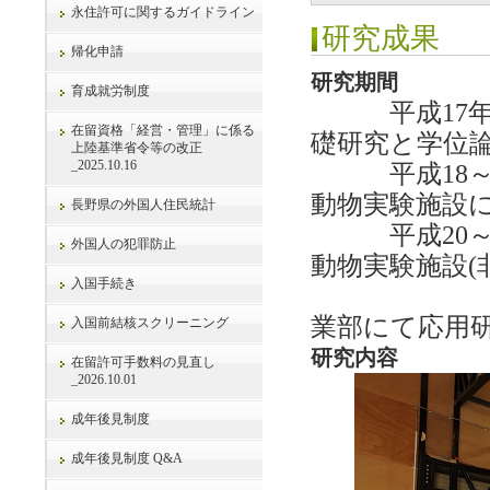
永住許可に関するガイドライン
研究成果
帰化申請
研究期間
育成就労制度
平成17年度
在留資格「経営・管理」に係る
礎研究と学位
上陸基準省令等の改正
_2025.10.16
平成18～2
動物実験施設
長野県の外国人住民統計
平成20～2
外国人の犯罪防止
動物実験施設(
入国手続き
株式会
業部にて応用
入国前結核スクリーニング
研究内容
在留許可手数料の見直し
_2026.10.01
成年後見制度
成年後見制度 Q&A