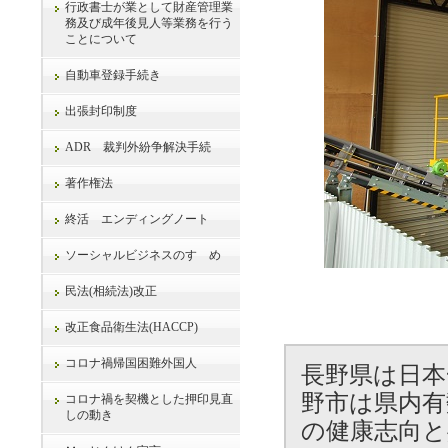
行政書士が業として財産管理業
務及び成年後見人等業務を行う
ことについて
自動車登録手続き
出張封印制度
ADR 裁判外紛争解決手続
著作権法
終活 エンディングノート
ソーシャルビジネスのすゝめ
民法(相続法)改正
改正食品衛生法(HACCP)
コロナ禍帰国困難外国人
長野県は日本
野市は県内有
コロナ禍を契機とした押印見直
しの動き
の健康志向