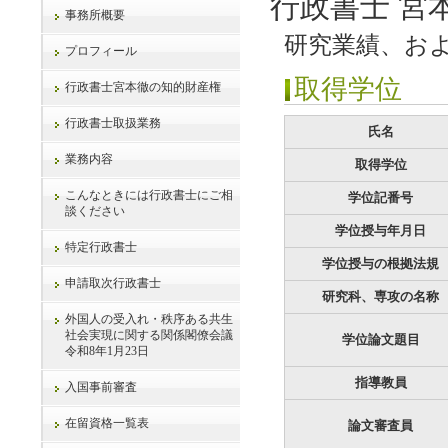
行政書士 宮
事務所概要
研究業績、お
プロフィール
取得学位
行政書士宮本徹の知的財産権
行政書士取扱業務
氏名
業務内容
取得学位
こんなときには行政書士にご相
学位記番号
談ください
学位授与年月日
特定行政書士
学位授与の根拠法規
申請取次行政書士
研究科、専攻の名称
外国人の受入れ・秩序ある共生
社会実現に関する関係閣僚会議
学位論文題目
令和8年1月23日
指導教員
入国事前審査
在留資格一覧表
論文審査員