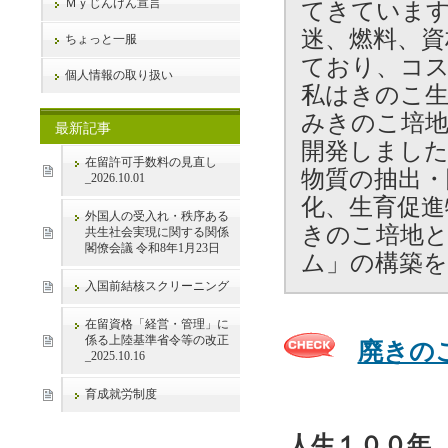
Ｍｙじんけん宣言
てきています
迷、燃料、資
ちょっと一服
ており、コ
個人情報の取り扱い
私はきのこ
みきのこ培
最新記事
開発しまし
在留許可手数料の見直し
物質の抽出・
_2026.10.01
化、生育促進
外国人の受入れ・秩序ある
きのこ培地
共生社会実現に関する関係
閣僚会議 令和8年1月23日
ム」の構築
入国前結核スクリーニング
在留資格「経営・管理」に
係る上陸基準省令等の改正
廃きの
_2025.10.16
育成就労制度
人生１００年