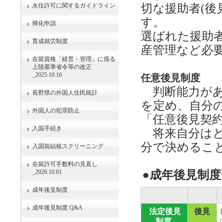
永住許可に関するガイドライン
切な援助者(後
す。
帰化申請
選ばれた援助
育成就労制度
産管理など必
在留資格「経営・管理」に係る
上陸基準省令等の改正
_2025.10.16
任意後見制度
判断能力があ
長野県の外国人住民統計
を定め、自分
外国人の犯罪防止
「任意後見契
入国手続き
将来自分はど
分で決めるこ
入国前結核スクリーニング
在留許可手数料の見直し
_2026.10.01
●成年後見制
成年後見制度
成年後見制度 Q&A
法定後見
後見
制度