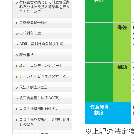
行政書士が業として財産管理業
務及び成年後見人等業務を行う
ことについて
自動車登録手続き
保佐
出張封印制度
ADR 裁判外紛争解決手続
著作権法
終活 エンディングノート
補助
ソーシャルビジネスのすゝめ
民法(相続法)改正
改正食品衛生法(HACCP)
任意後見
コロナ禍帰国困難外国人
制度
コロナ禍を契機とした押印見直
しの動き
※上記の法定