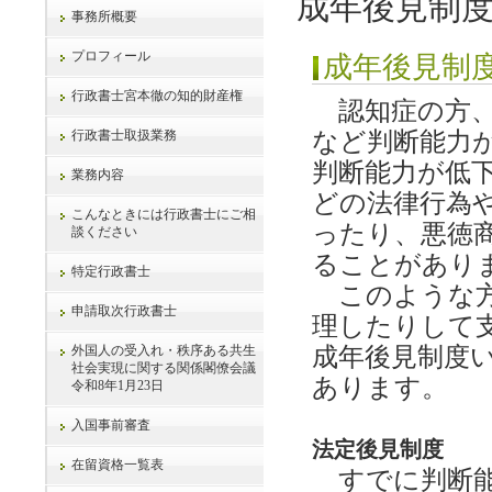
成年後見制
事務所概要
プロフィール
成年後見制
行政書士宮本徹の知的財産権
認知症の方、
行政書士取扱業務
など判断能力
判断能力が低
業務内容
どの法律行為
こんなときには行政書士にご相
ったり、悪徳
談ください
ることがあり
特定行政書士
このような方
申請取次行政書士
理したりして
外国人の受入れ・秩序ある共生
成年後見制度
社会実現に関する関係閣僚会議
あります。
令和8年1月23日
入国事前審査
法定後見制度
在留資格一覧表
すでに判断能