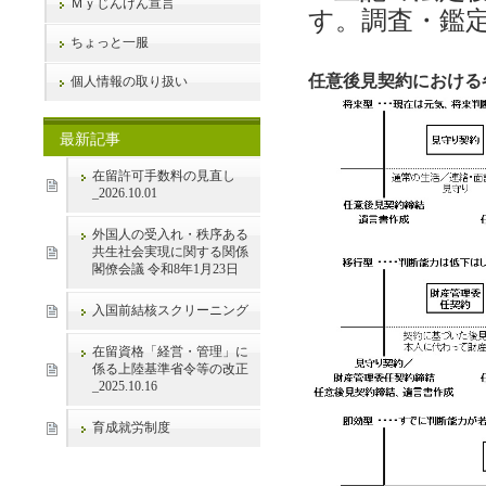
Ｍｙじんけん宣言
す。調査・鑑
ちょっと一服
任意後見契約における
個人情報の取り扱い
最新記事
在留許可手数料の見直し
_2026.10.01
外国人の受入れ・秩序ある
共生社会実現に関する関係
閣僚会議 令和8年1月23日
入国前結核スクリーニング
在留資格「経営・管理」に
係る上陸基準省令等の改正
_2025.10.16
育成就労制度