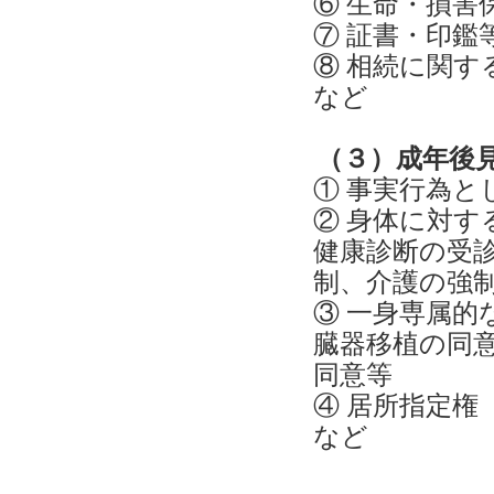
⑥ 生命・損害
⑦ 証書・印
⑧ 相続に関す
など
（３）成年後
① 事実行為と
② 身体に対す
健康診断の受
制、介護の強
③ 一身専属的
臓器移植の同
同意等
④ 居所指定権
など