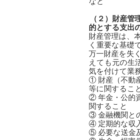
など
（２）財産管
的とする支出の
財産管理は、
く重要な基礎
万一財産を失
えても元の生
気を付けて業
① 財産（不
等に関するこ
② 年金・公
関すること
③ 金融機関と
④ 定期的な
⑤ 必要な送