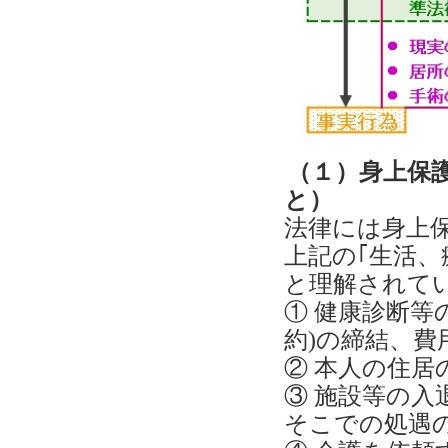
（１）身上保
と）
法律には身上
上記の｢生活
と理解されて
① 健康診断等
約)の締結、費
② 本人の住
③ 施設等の
そこでの処遇