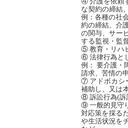
④ 介護を依
な契約の締結
例：各種の社
約の締結、介護
の関与、サー
する監視・監
⑤ 教育・リ
⑥ 法律行為
例： 要介護
請求、苦情の
⑦ アドボカ
補助し、又は
⑧ 訴訟行為(
⑨ 一般的見
対応策を採る
や生活状況を