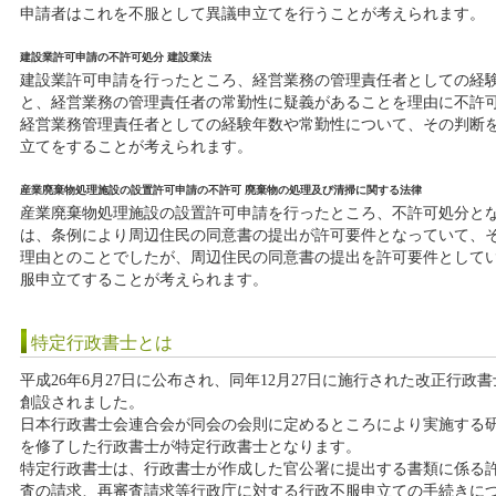
申請者はこれを不服として異議申立てを行うことが考えられます。
建設業許可申請の不許可処分 建設業法
建設業許可申請を行ったところ、経営業務の管理責任者としての経
と、経営業務の管理責任者の常勤性に疑義があることを理由に不許
経営業務管理責任者としての経験年数や常勤性について、その判断
立てをすることが考えられます。
産業廃棄物処理施設の設置許可申請の不許可 廃棄物の処理及び清掃に関する法律
産業廃棄物処理施設の設置許可申請を行ったところ、不許可処分と
は、条例により周辺住民の同意書の提出が許可要件となっていて、
理由とのことでしたが、周辺住民の同意書の提出を許可要件として
服申立てすることが考えられます。
特定行政書士とは
平成26年6月27日に公布され、同年12月27日に施行された改正行
創設されました。
日本行政書士会連合会が同会の会則に定めるところにより実施する研
を修了した行政書士が特定行政書士となります。
特定行政書士は、行政書士が作成した官公署に提出する書類に係る
査の請求、再審査請求等行政庁に対する行政不服申立ての手続きに