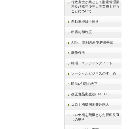
行政書士が業として財産管理業
務及び成年後見人等業務を行う
ことについて
自動車登録手続き
出張封印制度
ADR 裁判外紛争解決手続
著作権法
終活 エンディングノート
ソーシャルビジネスのすゝめ
民法(相続法)改正
改正食品衛生法(HACCP)
コロナ禍帰国困難外国人
コロナ禍を契機とした押印見直
しの動き