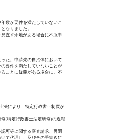
験年数が要件を満たしていないこ
可となりました。
を見直す余地がある場合に不服申
なった。申請先の自治体において
その要件を満たしていないことが
いることに疑義がある場合に、不
政書士法により、特定行政書士制度が
修(特定行政書士法定研修)の過程
許認可等に関する審査請求、再調
ついて代理し、及びその手続きに