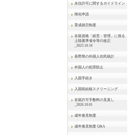
永住許可に関するガイドライン
帰化申請
育成就労制度
在留資格「経営・管理」に係る
上陸基準省令等の改正
_2025.10.16
長野県の外国人住民統計
外国人の犯罪防止
入国手続き
入国前結核スクリーニング
在留許可手数料の見直し
_2026.10.01
成年後見制度
成年後見制度 Q&A