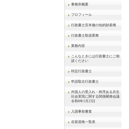
事務所概要
プロフィール
行政書士宮本徹の知的財産権
行政書士取扱業務
業務内容
こんなときには行政書士にご相
談ください
特定行政書士
申請取次行政書士
外国人の受入れ・秩序ある共生
社会実現に関する関係閣僚会議
令和8年1月23日
入国事前審査
在留資格一覧表