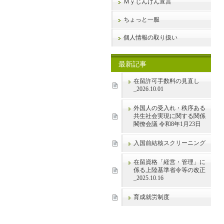
Ｍｙじんけん宣言
ちょっと一服
個人情報の取り扱い
最新記事
在留許可手数料の見直し
_2026.10.01
外国人の受入れ・秩序ある
共生社会実現に関する関係
閣僚会議 令和8年1月23日
入国前結核スクリーニング
在留資格「経営・管理」に
係る上陸基準省令等の改正
_2025.10.16
育成就労制度