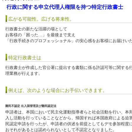
行政に関する申立代理人権限を持つ特定行政書士
広がる可能性。広げる将来性。
行政書士の新たな活躍の場として
お客様の「困った…」を最後まで支え
「行政手続きのプロフェッショナル」の安心感をお客様にお届けい
特定行政書士は
行政書士が作成した官公署に提出する書類に係る許認可等に関する
理業務が行えます。
例えば、次のような場合にお手伝いできます。
難民不認定 出入国管理及び難民認定法
申請者は、本国において民主化運動指導者らと社会活動を行い、本
入し活動を行っていることなどから、帰国すれば本国政府による迫
民認定申請を行ったが、申請者の供述を前提としてもデモ参加程度
おそれがあるとは認められないとして不認定となりました。