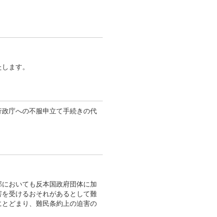
たします。
行政庁への不服申立て手続きの代
邦においても反本国政府団体に加
害を受けるおそれがあるとして難
にとどまり、難民条約上の迫害の