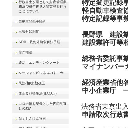
特定変更記録
行政書士が業として財産管理業
務及び成年後見人等業務を行う
軽自動車検査
ことについて
特定記録等事
自動車登録手続き
出張封印制度
長野県 建設
建設業許可等
ADR 裁判外紛争解決手続
著作権法
総務省委託事
終活 エンディングノート
マイナンバー
ソーシャルビジネスのすゝめ
経済産業省他各
民法(相続法)改正
中小企業庁 
改正食品衛生法(HACCP)
コロナ禍を契機とした押印見直
法務省東京出
しの動き
申請取次行政
Ｍｙじんけん宣言