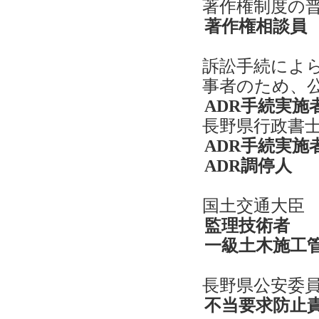
著作権制度の
著作権相談員
訴訟手続によ
事者のため、
ADR手続実施
長野県行政書
ADR手続実施
ADR調停人
国土交通大臣
監理技術者
一級土木施工
長野県公安委
不当要求防止