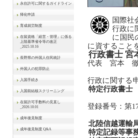
永住許可に関するガイドライン
帰化申請
国際社
育成就労制度
行政に
に国民
在留資格「経営・管理」に係る
上陸基準省令等の改正
に資すること
_2025.10.16
行政書士 宮
長野県の外国人住民統計
代表 宮本 徹 
外国人の犯罪防止
行政に関する
入国手続き
特定行政書士
入国前結核スクリーニング
在留許可手数料の見直し
登録番号：第171
_2026.10.01
成年後見制度
北陸信越運輸
成年後見制度 Q&A
特定記録等事