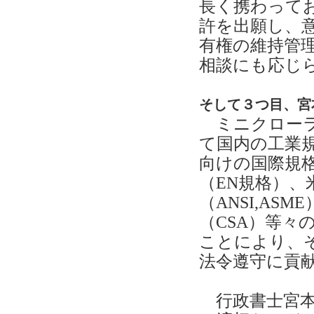
長く携わって
許を出願し、
有権の維持管
相談にも応じ
そして３つ目、宮
ミニクローラ
て国内の工業
向けの国際規格
（EN規格）、
（ANSI,AS
（CSA）等
ことにより、
法令遵守に貢
行政書士宮本