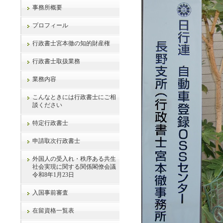
事務所概要
プロフィール
行政書士宮本徹の知的財産権
行政書士取扱業務
業務内容
こんなときには行政書士にご相
談ください
特定行政書士
申請取次行政書士
外国人の受入れ・秩序ある共生
社会実現に関する関係閣僚会議
令和8年1月23日
入国事前審査
在留資格一覧表