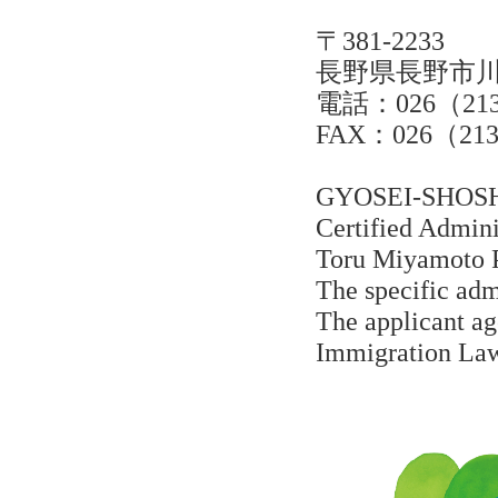
〒381-2233
長野県長野市川中
電話：026（213
FAX：026（213
GYOSEI-SHOSHI
Certified Admini
Toru Miyamoto 
The specific adm
The applicant ag
Immigration La