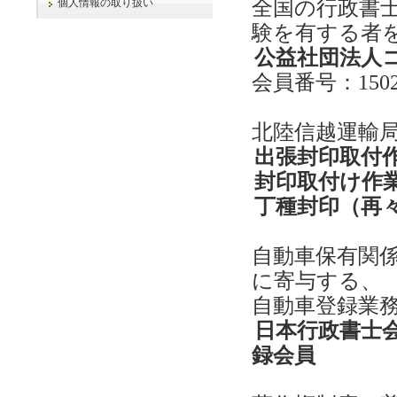
全国の行政書
個人情報の取り扱い
験を有する者
公益社団法人
会員番号：1502
北陸信越運輸
出張封印取付
封印取付け作
丁種封印（再
自動車保有関係
に寄与する、
自動車登録業
日本行政書士
録会員