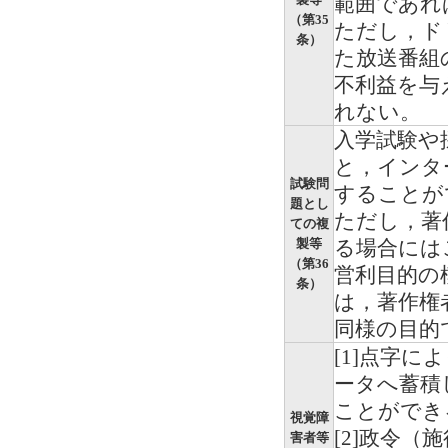
範囲であれ
（第35
ただし，ド
条）
た放送番組
不利益を与
れない。
入学試験や
と，インタ
試験問
することが
題とし
ただし，著
ての複
製等
る場合には
（第36
営利目的の
条）
は，著作権
同様の目的
[1]点字
ータへ蓄積
ことができ
視覚障
[2]政令
害者等