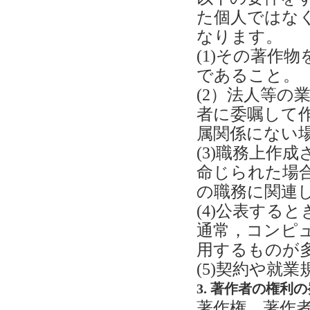
た個人ではな
なります。
(1)その著作
であること。
(2）法人等の
者に委嘱して
属関係にない
(3)職務上作
命じられた場
の職務に関連
(4)公表する
通常，コンピ
用するものが
(5)契約や就
3. 著作者の権利
著作権，著作