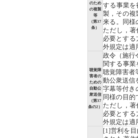
のため
する事業を
の複製
製，その複
等
来る。同様
（第37
条）
ただし，著
必要とする
外規定は適
政令（施行
関する事業
聴覚障
聴覚障害者
害者の
動公衆送信
ための
字幕等付き
自動公
衆送信
同様の目的
（第37
ただし，著
条の2）
必要とする
外規定は適
[1]営利