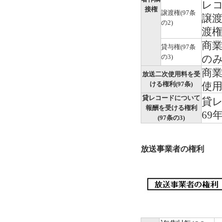
レ
接権
譲渡権(97条
譲
の2)
渡権
商
貸与権(97条
の3)
の
商
放送二次使用料を受
ける権利(97条)
使
貸レコードについて
貸
報酬を受ける権利
69
(97条の3)
放送事業者の権利