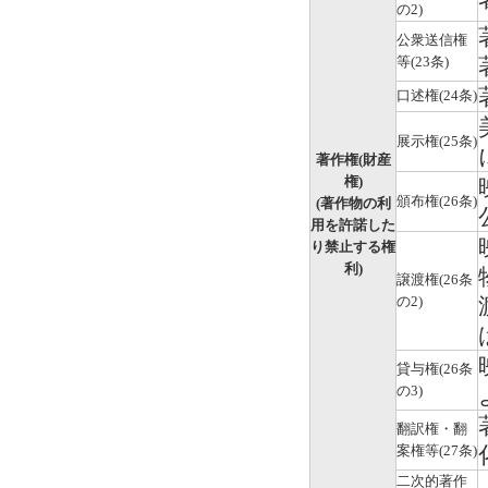
の2)
公衆送信権
等(23条)
口述権(24条)
展示権(25条)
著作権(財産
権)
頒布権(26条)
(著作物の利
用を許諾した
り禁止する権
利)
譲渡権(26条
の2)
貸与権(26条
の3)
翻訳権・翻
案権等(27条)
二次的著作