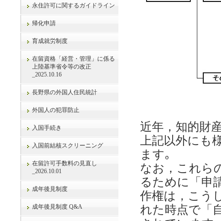
永住許可に関するガイドライン
帰化申請
育成就労制度
在留資格「経営・管理」に係る
上陸基準省令等の改正
_2025.10.16
長野県の外国人住民統計
外国人の犯罪防止
近年，知的財
入国手続き
上記以外にも
入国前結核スクリーニング
ます｡
在留許可手数料の見直し
なお，これら
_2026.10.01
るために「申
成年後見制度
作権は，こう
成年後見制度 Q&A
れた時点で「