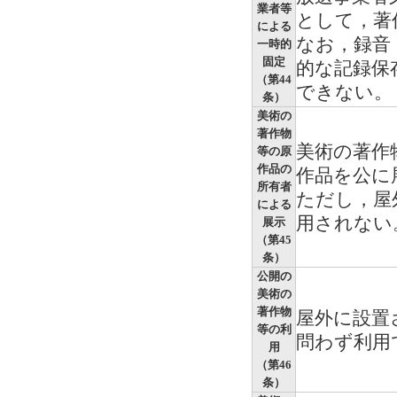
業者等
として，著
による
なお，録音
一時的
固定
的な記録保
（第44
できない。
条）
美術の
著作物
美術の著作
等の原
作品の
作品を公に
所有者
ただし，屋
による
用されない
展示
（第45
条）
公開の
美術の
著作物
屋外に設置
等の利
問わず利用
用
（第46
条）