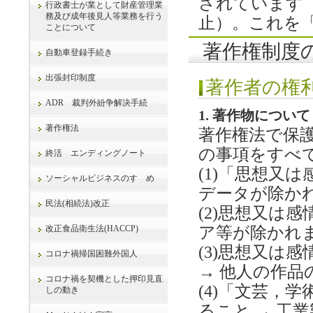
されています
行政書士が業として財産管理業
務及び成年後見人等業務を行う
止）。これを
ことについて
著作権制度
自動車登録手続き
出張封印制度
著作者の権
ADR 裁判外紛争解決手続
1. 著作物について
著作権法
著作権法で保
の事項をすべ
終活 エンディングノート
(1)「思想又
ソーシャルビジネスのすゝめ
データが除か
民法(相続法)改正
(2)思想又は
改正食品衛生法(HACCP)
ア等が除かれ
(3)思想又は
コロナ禍帰国困難外国人
→ 他人の作
コロナ禍を契機とした押印見直
(4)「文芸，
しの動き
ること → 工