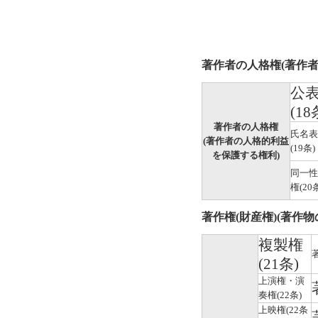
著作者の人格権(著作
公
(18
著作者の人格権
氏名表
(著作者の人格的利益
(19条)
を保護する権利)
同一性
権(20
著作権(財産権)(著作
複製権
(21条)
上演権・演
奏権(22条)
上映権(22条