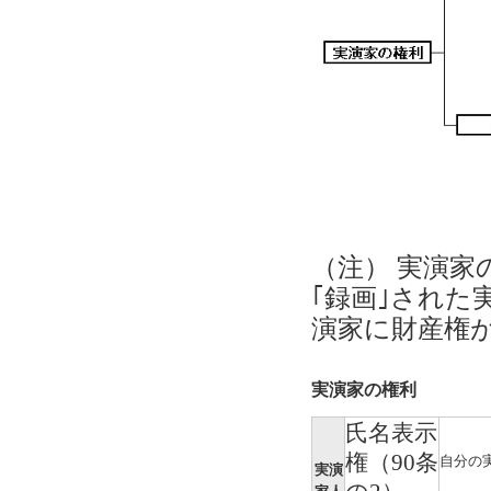
（注） 実演
｢録画｣され
演家に財産権
実演家の権利
氏名表示
権（90条
自分の
実演