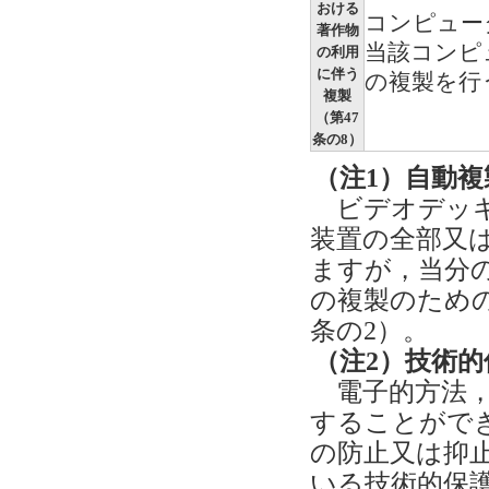
おける
コンピュー
著作物
当該コンピ
の利用
に伴う
の複製を行
複製
（第47
条の8）
（注1）自動複
ビデオデッキ
装置の全部又
ますが，当分
の複製のため
条の2）。
（注2）技術的
電子的方法，
することがで
の防止又は抑
いる技術的保