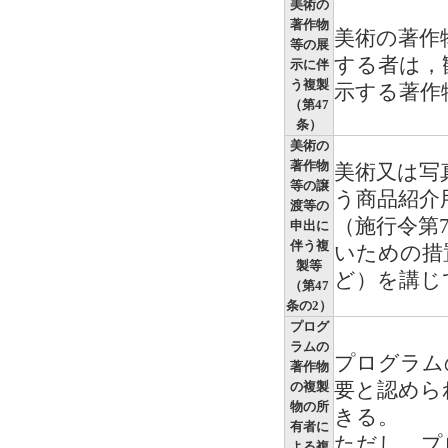
美術の
著作物
美術の著作
等の展
する者は，
示に伴
う複製
示する著作
（第47
条）
美術の
著作物
美術又は写
等の譲
う商品紹介
渡等の
（施行令第
申出に
伴う複
いための措
製等
ど）を講じ
（第47
条の2）
プログ
ラムの
プログラム
著作物
要と認めら
の複製
物の所
きる。
有者に
ただし，プ
よる複