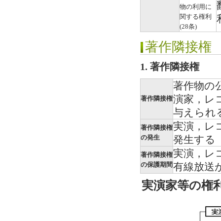
物の利用に
関する権利
(28条)
著作隣接権
1. 著作隣接権
著作物の
演家，レ
著作隣接権
与えられ
実演，レ
著作隣接権
の発生
発生する
実演，レ
著作隣接権
の保護期間
有線放送
実演家等の権