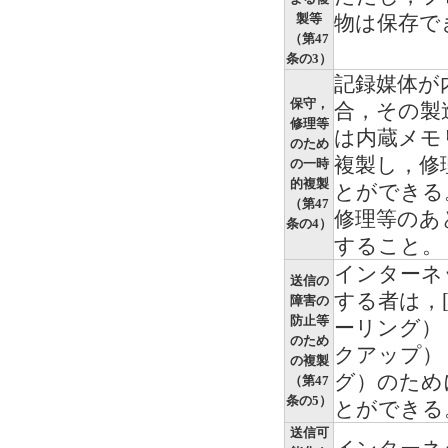
製等
物は保存で
（第47
条の3）
記録媒体が
保守，
合，その製
修理等
は内蔵メモ
のため
複製し，修
の一時
的複製
とができる
（第47
修理等のあ
条の4）
すること。
インターネ
送信の
する者は，
障害の
防止等
ーリング）
のため
クアップ）
の複製
グ）のため
（第47
条の5）
とができる
送信可