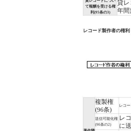
貸レコードについ
貸レ
て報酬を受ける権
年間
利(95条の3)
レコード製作者の権利
複製権
レコー
(96条)
レ
送信可能化権
(96条の2)
に
著作隣