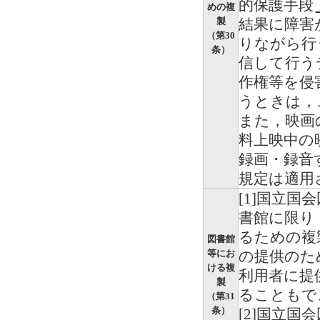
的保護手段
めの複
製
結果に障害
（第30
りながら行
条）
信して行う
作権等を侵
うときは，
また，映画
料上映中の
録画・録音
規定は適用
[1]国立
書館に限り
るための複
図書館
等にお
の提供のた
ける複
利用者に提
製
ることもで
（第31
条）
[2]国立