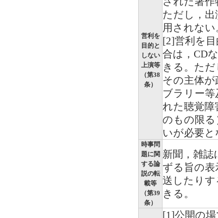
された著作
ただし，出
用されない
営利を
[2]営利
目的と
合は，CD
しない
上演等
きる。ただ
（第38
その主体が
条）
ブラリー等
れた聴覚障
のもの限る
いが必要と
時事問
新聞，雑誌
題に関
する論
ずる旨の表
説の転
送したりす
載等
きる。
（第39
条）
[1]公開