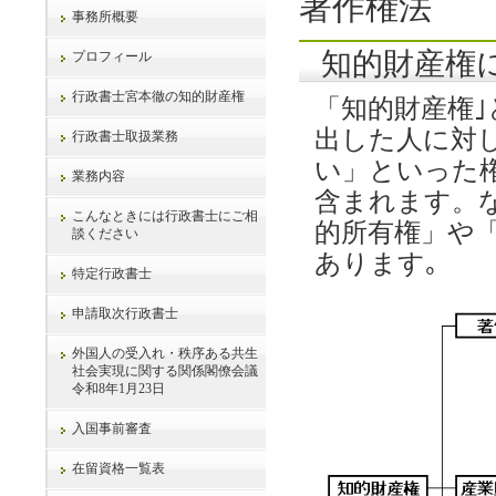
著作権法
事務所概要
知的財産権
プロフィール
行政書士宮本徹の知的財産権
「知的財産権
出した人に対
行政書士取扱業務
い」といった
業務内容
含まれます。
こんなときには行政書士にご相
的所有権」や
談ください
あります｡
特定行政書士
申請取次行政書士
外国人の受入れ・秩序ある共生
社会実現に関する関係閣僚会議
令和8年1月23日
入国事前審査
在留資格一覧表