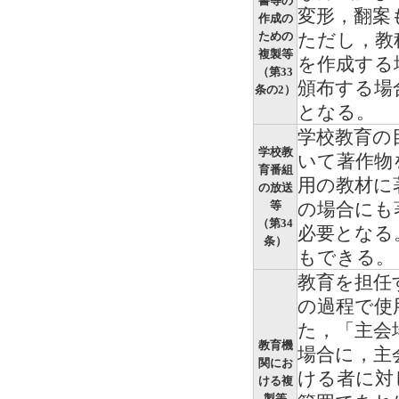
書等の
変形，翻案
作成の
ための
ただし，教
複製等
を作成する
（第33
頒布する場
条の2）
となる。
学校教育の
学校教
いて著作物
育番組
用の教材に
の放送
等
の場合にも
（第34
必要となる
条）
もできる。
教育を担任
の過程で使
た，「主会
教育機
場合に，主
関にお
ける者に対
ける複
製等