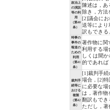
政治上
陳述は，あ
の演説
除き，方法
等の利
用
[2]議会
（第40
送等により
条）
訳もできる
時事の
著作物に関
事件の
報道の
利用する場
ための
しくは聞か
利用
的であれば
（第41
条）
[1]裁判
場合，[2
裁判手
続等に
に必要な場
おける
は，著作物
複製
翻訳もでき
（第42
条）
ただし，著