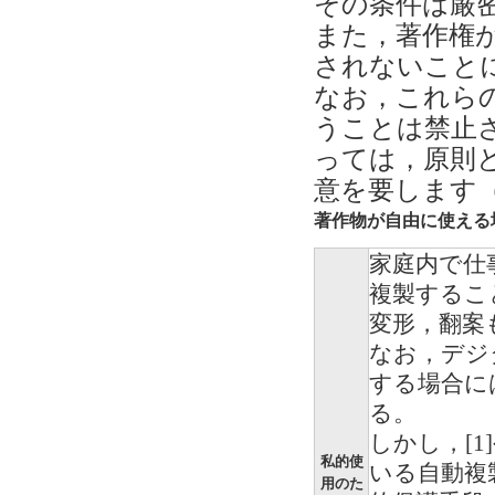
その条件は厳
また，著作権
されないことに
なお，これら
うことは禁止
っては，原則
意を要します（
著作物が自由に使える
家庭内で仕
複製するこ
変形，翻案
なお，デジ
する場合に
る。
しかし，[
私的使
いる自動複
用のた