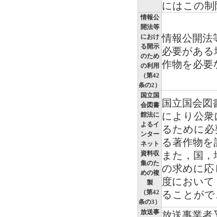
にはこの制
情報公
開法等
情報公開法
におけ
る開示
必要がある
のため
作物を必要
の利用
（第42
条の2）
国立国
国立国会図
会図書
により公衆
館法に
よるイ
るために必
ンター
る著作物を
ネット
資料収
また，国，
集のた
の求めに応
めの複
度において
製
（第42
ることがで
条の3）
放送事
放送事業者