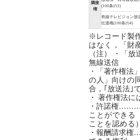
隣接
(100条の3)
権
有線テレビジョン放
伝達権(100条の4)
※レコード製
はなく，「財
（注） ・「放
無線送信
・「著作権法
の人」向けの
合，｢放送法｣
・ 著作権法
・許諾権………
ことができる
ことを認める
・報酬請求権…