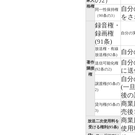
の2）
家人
格権
自分
同一性保持権
（90条の3）
をさ
録音権・
録画権
自分の
(91条)
放送権・有線
自分
放送権(92条)
自分
著作
送信可能化権
隣接
(92条の2)
に送
権
自分
譲渡権(95条の
(一
2)
後の
商業
貸与権(95条の
3)
売後
商業
放送二次使用料を
受ける権利(95条)
使用