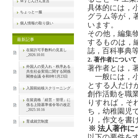
Ｍｙじんけん宣言
具体的には，
ちょっと一服
グラム等が，
個人情報の取り扱い
います。
その他，編集
最新記事
するものは，
誌，百科事典
在留許可手数料の見直し
_2026.10.01
2. 著作者について
著作者とは，
外国人の受入れ・秩序ある
共生社会実現に関する関係
一般には，小
閣僚会議 令和8年1月23日
とする人だけ
入国前結核スクリーニング
創作活動を職
在留資格「経営・管理」に
りすれば，そ
係る上陸基準省令等の改正
ち，幼稚園児
_2025.10.16
り，作文を書
育成就労制度
※ 法人著作に
以下の要件を