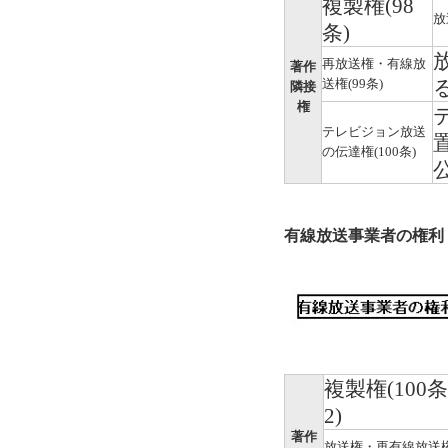
複製権(98
放
条)
再放送権・有線放
著作
送権(99条)
隣接
権
テレビジョン放送
の伝達権(100条)
有線放送事業者の権利
複製権(100
2)
著作
放送権・再有線放送