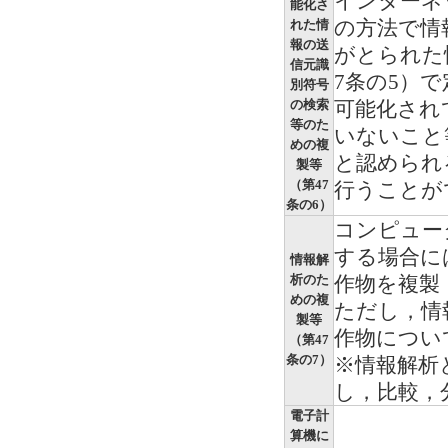
インターネ
能化さ
の方法で情
れた情
報の送
がとられた
信元識
7条の5）
別符号
の検索
可能化され
等のた
いないこと
めの複
と認められ
製等
（第47
行うことが
条の6）
コンピュー
する場合に
情報解
析のた
作物を複製
めの複
ただし，情
製等
作物につい
（第47
条の7）
※情報解析
し，比較，
電子計
算機に