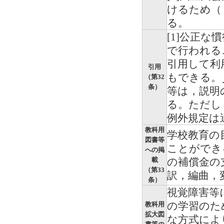
けるため（
る。
[1]公正
で行われる
引用して利
引用
もできる。
（第32
条）
等は，説明
る。ただし
例外規定は
教科用
学校教育の
図書等
ことができ
への掲
載
の補償金の
（第33
訳，編曲，
条）
視覚障害等
の学習のた
教科用
拡大図
な方式によ