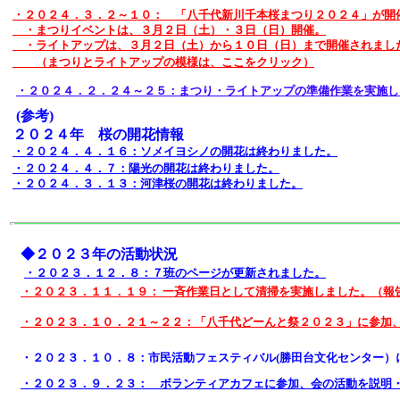
・２０２４．３．２～１０： 「八千代新川千本桜まつり２０２４」が開
・まつりイベントは、３月２日（土）・３日（日）開催。
・ライトアップは、３月２日（土）から１０日（日）まで開催されまし
（まつりとライトアップの模様は、ここをクリック）
・２０２４．２．２４～２５：まつり・ライトアップの準備作業を実施し
(参考)
２０２４年 桜の開花情報
・２０２４．４．１６：ソメイヨシノの開花は終わりました。
・２０２４．４．７：陽光の開花は終わりました。
・２０２４．３．１３：河津桜の開花は終わりました。
◆２０２３年の活動状況
・２０２３．１２．８：７班のページが更新されました。
・２０２３．１１．１９： 一斉作業日として清掃を実施しました。（報
・２０２３．１０．２１～２２：「八千代どーんと祭２０２３」に参加
・２０２３．１０．８：市民活動フェスティバル(勝田台文化センター）
・２０２３．９．２３： ボランティアカフェに参加、会の活動を説明・