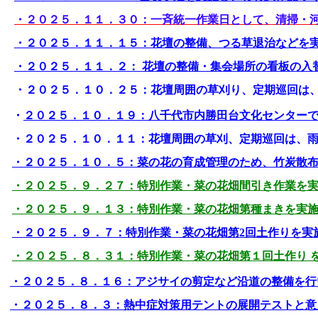
・２０２５．１１．３０：一斉統一作業日として、清掃・
・２０２５．１１．１５：花壇の整備、つる草退治などを
・２０２５．１１．２： 花壇の整備・集会場所の看板の入
・２０２５．１０．２５：花壇周囲の草刈り、定期巡回は
・
２０２５．１０．１９：八千代市内勝田台文化センター
・２０２５．１０．１１：花壇周囲の草刈、定期巡回は、
・２０２５．１０．５：菜の花の育成管理のため、竹炭散
・２０２５．９．２７：特別作業・菜の花畑間引き作業を
・２０２５．９．１３：特別作業・菜の花畑第種まきを実
・２０２５．９．７：特別作業・菜の花畑第2回土作りを実
・２０２５．８．３１：特別作業・菜の花畑第１回土作り 
・２０２５．８．１６：アジサイの剪定など沿道の整備を行
・２０２５．８．３：熱中症対策用テントの展開テストと意