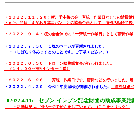
・２０２２．１１．２０：新川千本桜の会一斉統一作業日としての清掃活
・また、当日
「えがお食堂コパン」
との協働企画として、清掃活動終了後
・２０２２．９．４： 桜の会全体での「一斉統一作業日」として清掃作
・２０２２．７．３０： １班のページが更新されました。
・（しばらく休みますとのことです。ご了承ください。）
・２０２２．６．３０： ドローン映像鑑賞会が行われました。
（１４：００～福祉センター４階）
・２０２２．６．２６： 一斉統一作業日です。清掃などを行いました。
・２０２２．４．２６： 令和４年度 総会が開催されました。
資料は別ペ
■2022.4.11: セブン-イレブン記念財団の助成事
・活動状況は、別ページで紹介をしています。（ここをクリック）