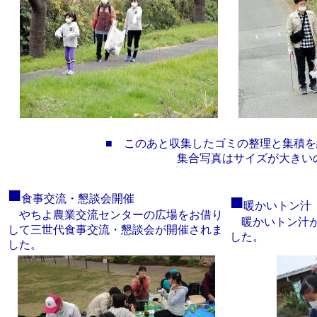
■ このあと収集したゴミの整理と集積
集合写真はサイズが大きい
■
■
食事交流・懇談会開催
暖かいトン汁
やちよ農業交流センターの広場をお借り
暖かいトン汁が
して三世代食事交流・懇談会が開催されま
した。
した。