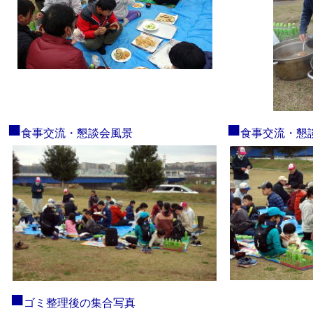
■
■
食事交流・懇談会風景
食事交流・懇
■
ゴミ整理後の集合写真