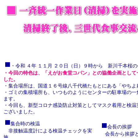
■
・
令和 ４年 １１月 ２０日（日）９時から
新川千本桜の
・今回の特色は、「えがお食堂コパン」との協働企画として
した。
・集合場所は、国道１６号線八千代橋たもとにある「やちよ
・ゴミの集積場所も、いつものようにセンターの駐車場の一
ます。
・今回も、新型コロナ感染防止対策としてマスク着用と検温
ございました。
■
■
集合時の検温
会長の挨拶
非接触温度計による検温チェックを実
会長から挨拶と
施。