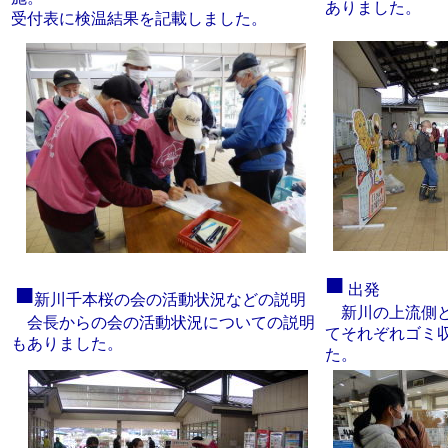
ありました。
受付表に検温結果を記載しました。
■
■
出発
新川千本桜の会の活動状況などの説明
新川の上流側と
会長からの会の活動状況についての説明
てそれぞれゴミ
もありました。
た。