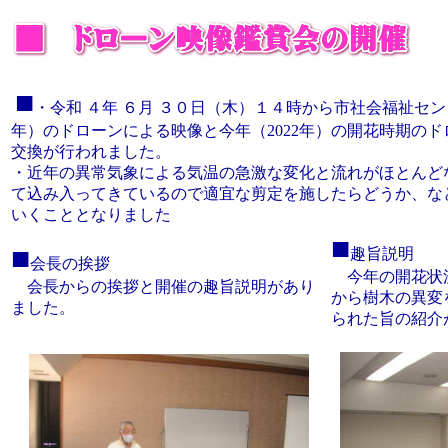
■
・
令和 ４年 ６月 ３０日（木）１４時から
市社会福祉セン
年）のドローンによる映像と今年（2022年）の開花時期の
交換が行われました。
・近年の異常気象による気温の急激な変化と流れがほとんど
て込み入ってきているので適宜な剪定を施したらどうか、な
いくこととなりました
■
■
趣旨説明
会長の挨拶
今年の開花状
会長からの挨拶と開催の趣旨説明があり
から樹木の異変
ました。
られた旨の紹介