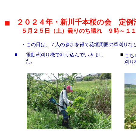
■
２０２４年・新川千本桜の会 定例
５月２５日（土）曇りのち晴れ ９時～１
・この日は、７人の参加を得て花壇周囲の草刈りな
■
■
電動草刈り機で刈り込んでいきまし
こち
た。
刈り