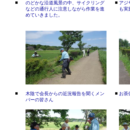
■
■
のどかな沿道風景の中、サイクリング
アジ
などの通行人に注意しながら作業を進
も実
めていきました。
■
■
木陰で会長からの近況報告を聞くメン
お茶
バーの皆さん