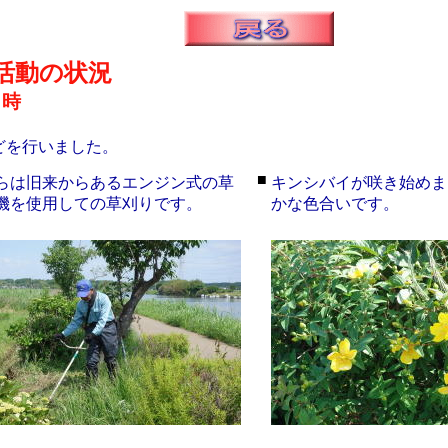
活動の状況
１時
どを行いました。
■
らは旧来からあるエンジン式の草
キンシバイが咲き始めま
機を使用しての草刈りです。
かな色合いです。