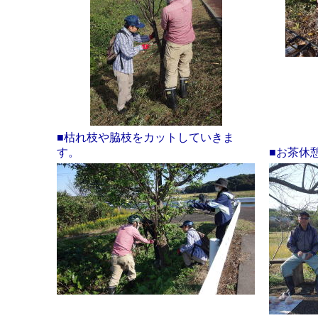
■枯れ枝や脇枝をカットしていきま
す。
■お茶休