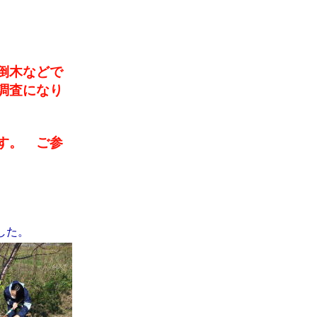
倒木などで
調査になり
す。 ご参
した。