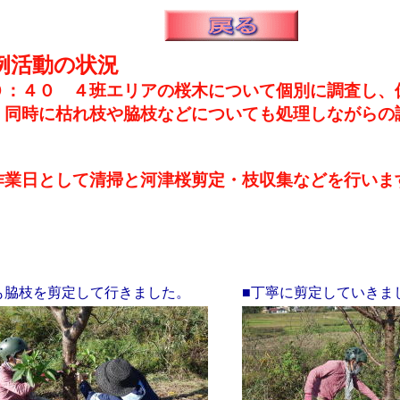
例活動の状況
：４０ ４班エリアの桜木について個別に調査し、
 同時に枯れ枝や脇枝などについても処理しながらの
。
業日として清掃と河津桜剪定・枝収集などを行いま
も脇枝を剪定して行きました。
■丁寧に剪定していきま