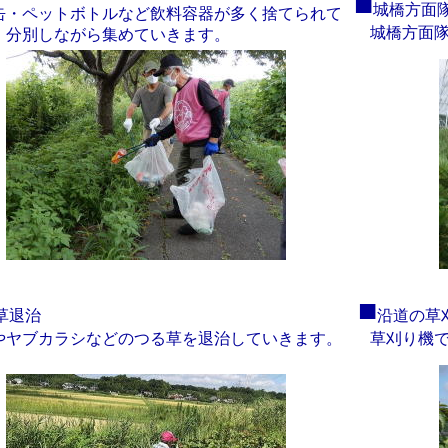
■
城橋方面
・ペットボトルなど飲料容器が多く捨てられて
城橋方面隊
。分別しながら集めていきます。
■
草退治
沿道の草
ヤブカラシなどのつる草を退治していきます。
草刈り機で