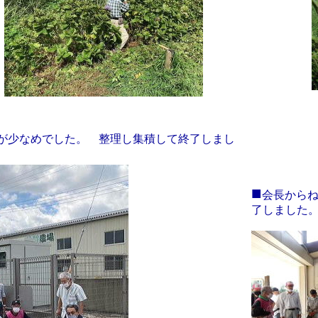
が少なめでした。 整理し集積して終了しまし
■
会長から
了しました