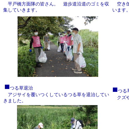
平戸橋方面隊の皆さん。 遊歩道沿道のゴミを収
空き缶
集していきます。
います
■
■
つる草退治
つる
アジサイを覆いつくしているつる草を退治してい
クズや
きました。