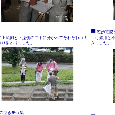
■
遊歩道脇
上流側と下流側の二手に分かれてそれぞれゴミ
可燃用と不
取り掛かりました。
きました。
の空き缶収集