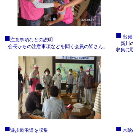
■
■
出発
注意事項などの説明
新川の
会長からの注意事項などを聞く会員の皆さん。
収集に
■
■
遊歩道沿道を収集
木陰