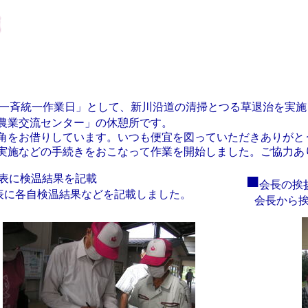
一斉統一作業日」として、新川沿道の清掃とつる草退治を実施
農業交流センター」の休憩所です。
角をお借りしています。いつも便宜を図っていただきありがと
実施などの手続きをおこなって作業を開始しました。ご協力あ
■
表に検温結果を記載
会長の挨
に各自検温結果などを記載しました。
会長から挨