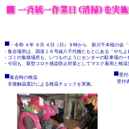
■
・
令和 ４年 ９月 ４日（日）９時から
新川千本桜の会「
・集合場所は、国道１６号線八千代橋たもとにある「やちよ
・ゴミの集積場所も、いつものようにセンターの駐車場の一
・今回も、新型コロナ感染防止対策としてマスク着用と検温
■
■
受付
集合時の検温
受付表
非接触温度計による検温チェックを実施。