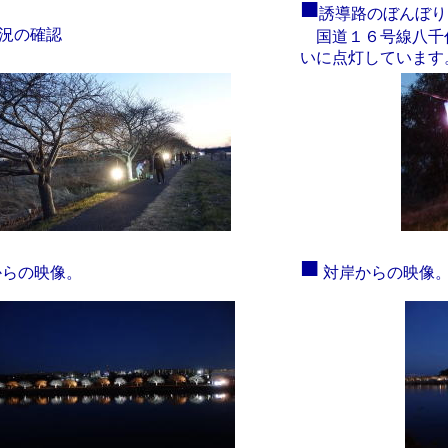
■
誘導路のぼんぼ
況の確認
国道１６号線八千
いに点灯しています
■
からの映像。
対岸からの映像