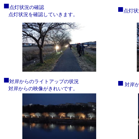
■
■
点灯状況の確認
点灯状
点灯状況を確認していきます。
■
■
対岸からのライトアップの状況
対岸
対岸からの映像がきれいです。