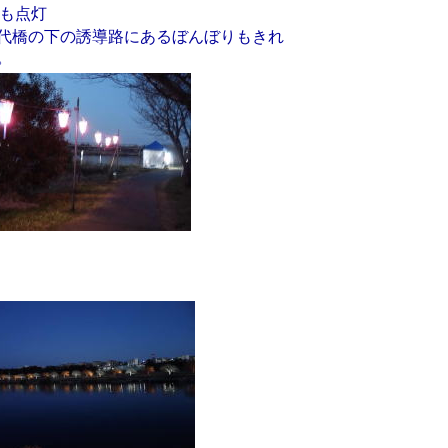
りも点灯
代橋の下の誘導路にあるぼんぼりもきれ
。
。