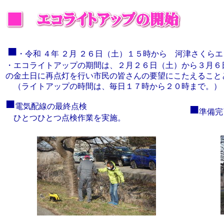
■
・
令和 ４年 ２月 ２６日（土）１５時から
河津さくらエ
・エコライトアップの期間は、２月２６日（土）から３月６
の金土日に再点灯を行い市民の皆さんの要望にこたえること
（ライトアップの時間は、毎日１７時から２０時まで。）
■
■
電気配線の最終点検
準備完
ひとつひとつ点検作業を実施。