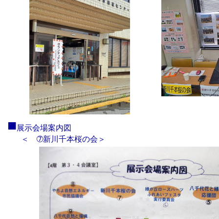
■
展示会場案内図
＜ ➆新川千本桜の会＞