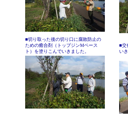
■切り取った後の切り口に腐敗防止の
ための癒合剤（トップジンMペース
■
ト）を塗りこんでいきました。
い