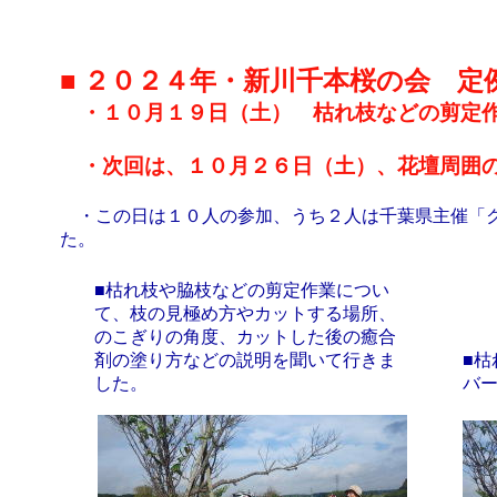
■ ２０２４年・新川千本桜の会 定
・１０月１９日（土） 枯れ枝などの剪定作
・次回は、１０月２６日（土）、花壇周囲の
・この日は１０人の参加、うち２人は千葉県主催「ク
た。
■枯れ枝や脇枝などの剪定作業につい
て、枝の見極め方やカットする場所、
のこぎりの角度、カットした後の癒合
剤の塗り方などの説明を聞いて行きま
■
した。
バ