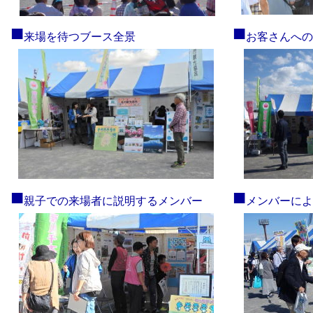
■
■
来場を待つブース全景
お客さんへの
■
■
親子での来場者に説明するメンバー
メンバーに