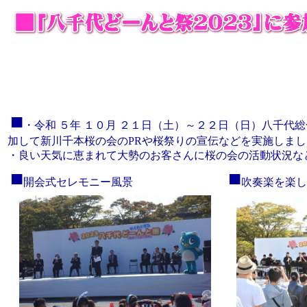
■
・
令和 ５年 １０月 ２１日（土）～２２日（日）八千代
加して新川千本桜の会のPRや桜祭りの宣伝などを実施しまし
・良い天気に恵まれて大勢のお客さんに桜の会の活動状況な
■
■
開会式セレモニー風景
吹奏楽を楽