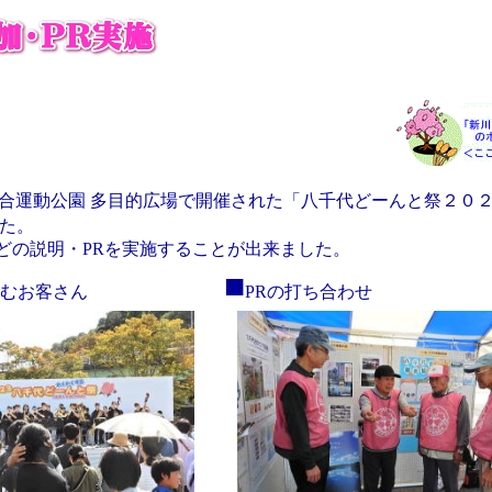
総合運動公園 多目的広場で開催された「八千代どーんと祭２０
た。
どの説明・PRを実施することが出来ました。
■
しむお客さん
PRの打ち合わせ